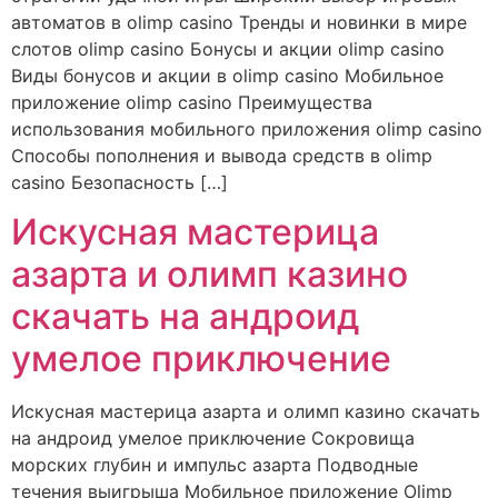
автоматов в olimp casino Тренды и новинки в мире
слотов olimp casino Бонусы и акции olimp casino
Виды бонусов и акции в olimp casino Мобильное
приложение olimp casino Преимущества
использования мобильного приложения olimp casino
Способы пополнения и вывода средств в olimp
casino Безопасность […]
Искусная мастерица
азарта и олимп казино
скачать на андроид
умелое приключение
Искусная мастерица азарта и олимп казино скачать
на андроид умелое приключение Сокровища
морских глубин и импульс азарта Подводные
течения выигрыша Мобильное приложение Olimp