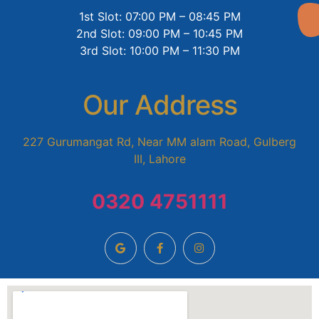
1st Slot: 07:00 PM – 08:45 PM
2nd Slot: 09:00 PM – 10:45 PM
3rd Slot: 10:00 PM – 11:30 PM
Our Address
227 Gurumangat Rd, Near MM alam Road, Gulberg
III, Lahore
0320 4751111