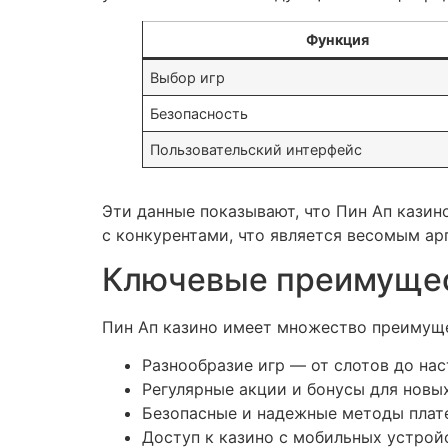
Функция
Выбор игр
Безопасность
Пользовательский интерфейс
Эти данные показывают, что Пин Ап казин
с конкурентами, что является весомым арг
Ключевые преимущес
Пин Ап казино имеет множество преимущес
Разнообразие игр — от слотов до нас
Регулярные акции и бонусы для новы
Безопасные и надежные методы плат
Доступ к казино с мобильных устрой