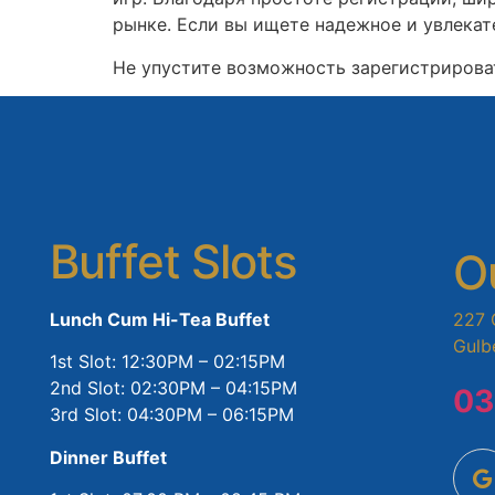
рынке. Если вы ищете надежное и увлекат
Не упустите возможность зарегистрироват
Buffet Slots
O
Lunch Cum Hi-Tea Buffet
227 
Gulbe
1st Slot: 12:30PM – 02:15PM
2nd Slot: 02:30PM – 04:15PM
03
3rd Slot: 04:30PM – 06:15PM
Dinner Buffet