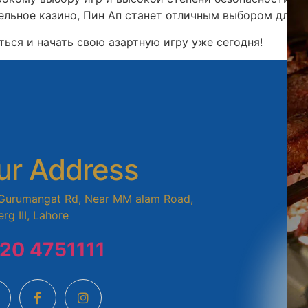
ельное казино, Пин Ап станет отличным выбором для ва
ься и начать свою азартную игру уже сегодня!
ur Address
Gurumangat Rd, Near MM alam Road,
rg III, Lahore
20 4751111