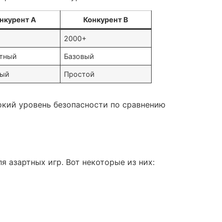
нкурент A
Конкурент B
2000+
тный
Базовый
ный
Простой
окий уровень безопасности по сравнению
 азартных игр. Вот некоторые из них: