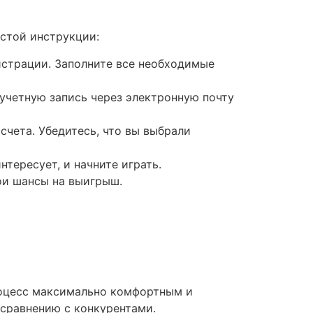
остой инструкции:
истрации. Заполните все необходимые
учетную запись через электронную почту
счета. Убедитесь, что вы выбрали
нтересует, и начните играть.
ои шансы на выигрыш.
роцесс максимально комфортным и
сравнению с конкурентами.