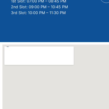
1st Slot: 07:00 PM – 08:45 PM
2nd Slot: 09:00 PM – 10:45 PM
3rd Slot: 10:00 PM – 11:30 PM