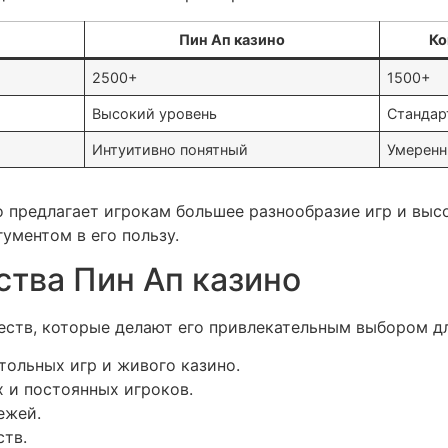
Пин Ап казино
Ко
2500+
1500+
Высокий уровень
Стандар
Интуитивно понятный
Умерен
о предлагает игрокам большее разнообразие игр и выс
ументом в его пользу.
тва Пин Ап казино
тв, которые делают его привлекательным выбором для
тольных игр и живого казино.
х и постоянных игроков.
ежей.
ств.