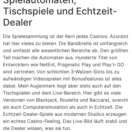
Tischspiele und Echtzeit-
Dealer
Die Spielesammlung ist der Kern jedes Casinos. Azurslot
hat hier vieles zu bieten. Die Bandbreite ist umfangreich
und umfasst alle wesentlichen Bereiche ab. Den größten
Teil machen die Automaten aus. Hunderte Titel von
Entwicklern wie NetEnt, Pragmatic Play und Play’n GO
sind vertreten. Von schlichten 3-Walzen-Slots bis zu
aufwändigen Videospielen mit Bonusfeatures ist alles
dabei. Mein Augenmerk liegt aber stets auch auf den
Tischspielen und dem Live-Bereich. Hier gibt es viele
Versionen von Blackjack, Roulette und Baccarat, sowohl
als auch Computersimulation als auch in Echtzeit. Die
Echtzeit-Dealer-Spiele aus modernen Studios erzeugen
ein echtes Casino-Feeling. Das Live-Bild läuft stabil und
die Dealer wissen, was sie tun.