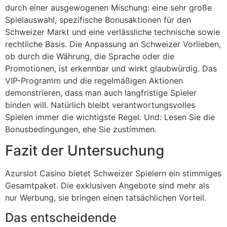
durch einer ausgewogenen Mischung: eine sehr große
Spielauswahl, spezifische Bonusaktionen für den
Schweizer Markt und eine verlässliche technische sowie
rechtliche Basis. Die Anpassung an Schweizer Vorlieben,
ob durch die Währung, die Sprache oder die
Promotionen, ist erkennbar und wirkt glaubwürdig. Das
VIP-Programm und die regelmäßigen Aktionen
demonstrieren, dass man auch langfristige Spieler
binden will. Natürlich bleibt verantwortungsvolles
Spielen immer die wichtigste Regel. Und: Lesen Sie die
Bonusbedingungen, ehe Sie zustimmen.
Fazit der Untersuchung
Azurslot Casino bietet Schweizer Spielern ein stimmiges
Gesamtpaket. Die exklusiven Angebote sind mehr als
nur Werbung, sie bringen einen tatsächlichen Vorteil.
Das entscheidende