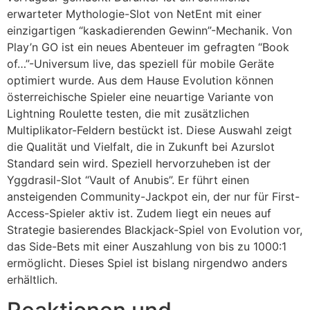
erwarteter Mythologie-Slot von NetEnt mit einer
einzigartigen “kaskadierenden Gewinn”-Mechanik. Von
Play’n GO ist ein neues Abenteuer im gefragten “Book
of…”-Universum live, das speziell für mobile Geräte
optimiert wurde. Aus dem Hause Evolution können
österreichische Spieler eine neuartige Variante von
Lightning Roulette testen, die mit zusätzlichen
Multiplikator-Feldern bestückt ist. Diese Auswahl zeigt
die Qualität und Vielfalt, die in Zukunft bei Azurslot
Standard sein wird. Speziell hervorzuheben ist der
Yggdrasil-Slot “Vault of Anubis”. Er führt einen
ansteigenden Community-Jackpot ein, der nur für First-
Access-Spieler aktiv ist. Zudem liegt ein neues auf
Strategie basierendes Blackjack-Spiel von Evolution vor,
das Side-Bets mit einer Auszahlung von bis zu 1000:1
ermöglicht. Dieses Spiel ist bislang nirgendwo anders
erhältlich.