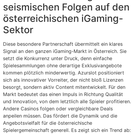
seismischen Folgen auf den
österreichischen iGaming-
Sektor
Diese besondere Partnerschaft übermittelt ein klares
Signal an den ganzen iGaming-Markt in Österreich. Sie
setzt die Konkurrenz unter Druck, denn einfache
Spielesammlungen ohne derartige Exklusivangebote
kommen plötzlich minderwertig. Azurslot positioniert
sich als innovativer Vorreiter, der nicht bloß Lizenzen
besorgt, sondern aktiv Content mitentwickelt. Für den
Markt bedeutet das einen Impuls in Richtung Qualität
und Innovation, von dem letztlich alle Spieler profitieren.
Andere Casinos folgen oder vergleichbare Deals
anpeilen müssen. Das fördert die Dynamik und die
Angebotsvielfalt für die österreichische
Spielergemeinschaft generell. Es zeigt sich ein Trend ab: