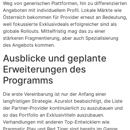
Weg von generischen Plattformen, hin zu differenzierten
Angeboten mit individuellem Profil. Lokale Märkte wie
Österreich bekommen für Provider erneut an Bedeutung,
weil fokussierte Exklusivdeals erfolgreicher sind als
globale Rollouts. Mittelfristig mag das zu einer
stärkeren Fragmentierung, aber auch Spezialisierung
des Angebots kommen.
Ausblicke und geplante
Erweiterungen des
Programms
Die erste Vereinbarung ist nur der Anfang einer
langfristigen Strategie. Azurslot beabsichtigt, die Liste
der Partner-Provider kontinuierlich zu auszubauen und
so das Portfolio an Exklusivtiteln auszubauen.
Verhandlungen mit anderen Top-Entwicklern wie
Pragmatic Play und Red Tiger sind bereits im Gange.