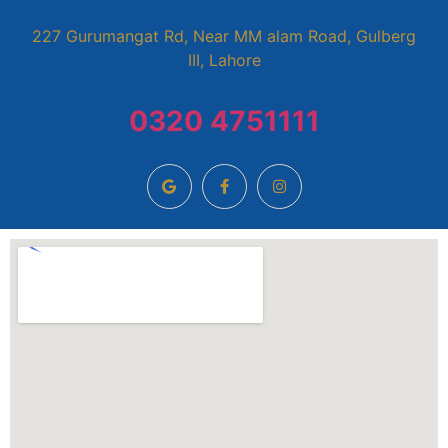
227 Gurumangat Rd, Near MM alam Road, Gulberg
III, Lahore
0320 4751111