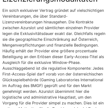
Ein solch exklusiver Vertrag gründet auf vielschichtigen
Vereinbarungen, die über Standard-
Lizenzvereinbarungen hinausgehen. Die Kontrakte
zwischen Azurslot und sämtlichen einzelnen Provider
legen die Exklusivitätsdauer exakt dar. Gleichfalls regeln
sie die geographische Einschränkung auf Österreich,
Mengenverpflichtungen und finanzielle Bedingungen.
Häufig erhält der Provider eine größere prozentuale
Beteiligung an den Erlösen dieser Early-Access-Titel als
Ausgleich für die exklusive Window-Phase.
Ausschlaggebend ist die regulative Komponente: Jedes
First-Access-Spiel darf vorab von der österreichischen
Glücksspielbehörde (Gaming Laboratories International
im Auftrag des BMGF) geprüft und für den Markt
genehmigt werden. Azurslot übernimmt hier die
logistische und administrative Hauptlast, um den
Vorgang für die Provider simpel zu machen. Dies ist ein