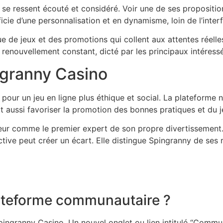
r se ressent écouté et considéré. Voir une de ses propositi
icie d’une personnalisation et en dynamisme, loin de l’inter
e de jeux et des promotions qui collent aux attentes réelle
n renouvellement constant, dicté par les principaux intéress
ngranny Casino
pour un jeu en ligne plus éthique et social. La plateforme
it aussi favoriser la promotion des bonnes pratiques et du 
eur comme le premier expert de son propre divertissement.
ective peut créer un écart. Elle distingue Spingranny de ses
ateforme communautaire ?
ingranny Casino. Un nouvel onglet ou lien intitulé “Commu