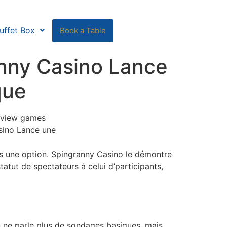
uffet Box
Book a Table
ranny Casino Lance
que
plus une option. Spingranny Casino le démontre
atut de spectateurs à celui d’participants,
On ne parle plus de sondages basiques, mais