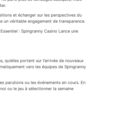
ter.
itions et échanger sur les perspectives du
tue un véritable engagement de transparence.
, qu’elles portent sur l’arrivée de nouveaux
tomatiquement vers les équipes de Spingranny
res parutions ou les événements en cours. En
oi ou le jeu à sélectionner la semaine