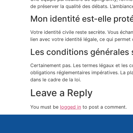
de préserver la qualité des débats. L’ambiance
Mon identité est-elle prot
Votre identité civile reste secrète. Vous éch
lien avec votre identité légale, ce qui perme
Les conditions générales s
Certainement pas. Les termes légaux et les co
obligations réglementaires impératives. La plat
dans le cadre de la loi.
Leave a Reply
You must be
logged in
to post a comment.