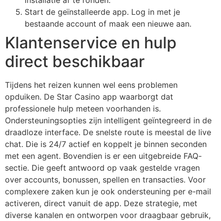
installatie af te ronden.
Start de geïnstalleerde app. Log in met je
bestaande account of maak een nieuwe aan.
Klantenservice en hulp
direct beschikbaar
Tijdens het reizen kunnen wel eens problemen
opduiken. De Star Casino app waarborgt dat
professionele hulp meteen voorhanden is.
Ondersteuningsopties zijn intelligent geïntegreerd in de
draadloze interface. De snelste route is meestal de live
chat. Die is 24/7 actief en koppelt je binnen seconden
met een agent. Bovendien is er een uitgebreide FAQ-
sectie. Die geeft antwoord op vaak gestelde vragen
over accounts, bonussen, spellen en transacties. Voor
complexere zaken kun je ook ondersteuning per e-mail
activeren, direct vanuit de app. Deze strategie, met
diverse kanalen en ontworpen voor draagbaar gebruik,