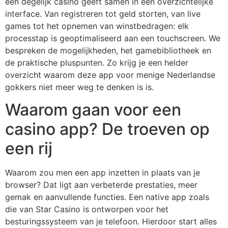
een degelijk casino geeft samen in een overzichtelijke
interface. Van registreren tot geld storten, van live
games tot het opnemen van winstbedragen: elk
processtap is geoptimaliseerd aan een touchscreen. We
bespreken de mogelijkheden, het gamebibliotheek en
de praktische pluspunten. Zo krijg je een helder
overzicht waarom deze app voor menige Nederlandse
gokkers niet meer weg te denken is is.
Waarom gaan voor een
casino app? De troeven op
een rij
Waarom zou men een app inzetten in plaats van je
browser? Dat ligt aan verbeterde prestaties, meer
gemak en aanvullende functies. Een native app zoals
die van Star Casino is ontworpen voor het
besturingssysteem van je telefoon. Hierdoor start alles