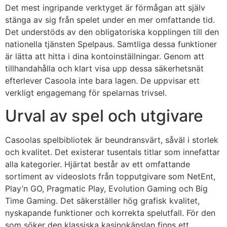
Det mest ingripande verktyget är förmågan att själv
stänga av sig från spelet under en mer omfattande tid.
Det understöds av den obligatoriska kopplingen till den
nationella tjänsten Spelpaus. Samtliga dessa funktioner
är lätta att hitta i dina kontoinställningar. Genom att
tillhandahålla och klart visa upp dessa säkerhetsnät
efterlever Casoola inte bara lagen. De uppvisar ett
verkligt engagemang för spelarnas trivsel.
Urval av spel och utgivare
Casoolas spelbibliotek är beundransvärt, såväl i storlek
och kvalitet. Det existerar tusentals titlar som innefattar
alla kategorier. Hjärtat består av ett omfattande
sortiment av videoslots från topputgivare som NetEnt,
Play’n GO, Pragmatic Play, Evolution Gaming och Big
Time Gaming. Det säkerställer hög grafisk kvalitet,
nyskapande funktioner och korrekta spelutfall. För den
som söker den klassiska kasinokänslan finns ett