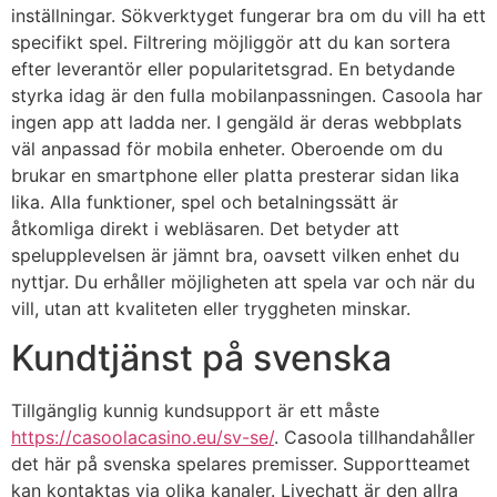
inställningar. Sökverktyget fungerar bra om du vill ha ett
specifikt spel. Filtrering möjliggör att du kan sortera
efter leverantör eller popularitetsgrad. En betydande
styrka idag är den fulla mobilanpassningen. Casoola har
ingen app att ladda ner. I gengäld är deras webbplats
väl anpassad för mobila enheter. Oberoende om du
brukar en smartphone eller platta presterar sidan lika
lika. Alla funktioner, spel och betalningssätt är
åtkomliga direkt i webläsaren. Det betyder att
spelupplevelsen är jämnt bra, oavsett vilken enhet du
nyttjar. Du erhåller möjligheten att spela var och när du
vill, utan att kvaliteten eller tryggheten minskar.
Kundtjänst på svenska
Tillgänglig kunnig kundsupport är ett måste
https://casoolacasino.eu/sv-se/
. Casoola tillhandahåller
det här på svenska spelares premisser. Supportteamet
kan kontaktas via olika kanaler. Livechatt är den allra