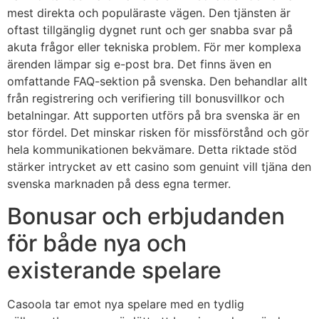
mest direkta och populäraste vägen. Den tjänsten är
oftast tillgänglig dygnet runt och ger snabba svar på
akuta frågor eller tekniska problem. För mer komplexa
ärenden lämpar sig e-post bra. Det finns även en
omfattande FAQ-sektion på svenska. Den behandlar allt
från registrering och verifiering till bonusvillkor och
betalningar. Att supporten utförs på bra svenska är en
stor fördel. Det minskar risken för missförstånd och gör
hela kommunikationen bekvämare. Detta riktade stöd
stärker intrycket av ett casino som genuint vill tjäna den
svenska marknaden på dess egna termer.
Bonusar och erbjudanden
för både nya och
existerande spelare
Casoola tar emot nya spelare med en tydlig