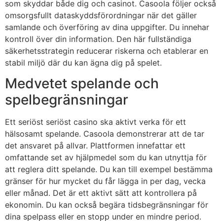
som skyddar både dig och casinot. Casoola följer också
omsorgsfullt dataskyddsförordningar när det gäller
samlande och överföring av dina uppgifter. Du innehar
kontroll över din information. Den här fullständiga
säkerhetsstrategin reducerar riskerna och etablerar en
stabil miljö där du kan ägna dig på spelet.
Medvetet spelande och
spelbegränsningar
Ett seriöst seriöst casino ska aktivt verka för ett
hälsosamt spelande. Casoola demonstrerar att de tar
det ansvaret på allvar. Plattformen innefattar ett
omfattande set av hjälpmedel som du kan utnyttja för
att reglera ditt spelande. Du kan till exempel bestämma
gränser för hur mycket du får lägga in per dag, vecka
eller månad. Det är ett aktivt sätt att kontrollera på
ekonomin. Du kan också begära tidsbegränsningar för
dina spelpass eller en stopp under en mindre period.