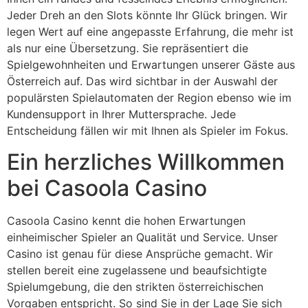
Jeder Dreh an den Slots könnte Ihr Glück bringen. Wir
legen Wert auf eine angepasste Erfahrung, die mehr ist
als nur eine Übersetzung. Sie repräsentiert die
Spielgewohnheiten und Erwartungen unserer Gäste aus
Österreich auf. Das wird sichtbar in der Auswahl der
populärsten Spielautomaten der Region ebenso wie im
Kundensupport in Ihrer Muttersprache. Jede
Entscheidung fällen wir mit Ihnen als Spieler im Fokus.
Ein herzliches Willkommen
bei Casoola Casino
Casoola Casino kennt die hohen Erwartungen
einheimischer Spieler an Qualität und Service. Unser
Casino ist genau für diese Ansprüche gemacht. Wir
stellen bereit eine zugelassene und beaufsichtigte
Spielumgebung, die den strikten österreichischen
Vorgaben entspricht. So sind Sie in der Lage Sie sich