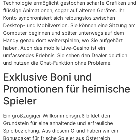
Technologie ermöglicht gestochen scharfe Grafiken und
flüssige Animationen, sogar auf älteren Geräten. Ihr
Konto synchronisiert sich reibungslos zwischen
Desktop- und Mobilversion. Sie können eine Sitzung am
Computer beginnen und später unterwegs auf dem
Handy genau dort weiterspielen, wo Sie aufgehört
haben. Auch das mobile Live-Casino ist ein
umfassendes Erlebnis. Sie sehen den Dealer deutlich
und nutzen die Chat-Funktion ohne Probleme.
Exklusive Boni und
Promotionen für heimische
Spieler
Ein großzügiger Willkommensgruß bildet den
Grundstein für eine anhaltende und erfreuliche
Spielbeziehung. Aus diesem Grund haben wir ein
Bonuspaket für frische Spieler aus Österreich