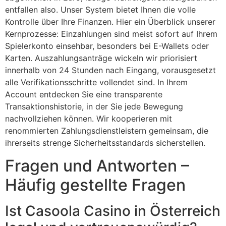
entfallen also. Unser System bietet Ihnen die volle
Kontrolle über Ihre Finanzen. Hier ein Überblick unserer
Kernprozesse: Einzahlungen sind meist sofort auf Ihrem
Spielerkonto einsehbar, besonders bei E-Wallets oder
Karten. Auszahlungsanträge wickeln wir priorisiert
innerhalb von 24 Stunden nach Eingang, vorausgesetzt
alle Verifikationsschritte vollendet sind. In Ihrem
Account entdecken Sie eine transparente
Transaktionshistorie, in der Sie jede Bewegung
nachvollziehen können. Wir kooperieren mit
renommierten Zahlungsdienstleistern gemeinsam, die
ihrerseits strenge Sicherheitsstandards sicherstellen.
Fragen und Antworten –
Häufig gestellte Fragen
Ist Casoola Casino in Österreich