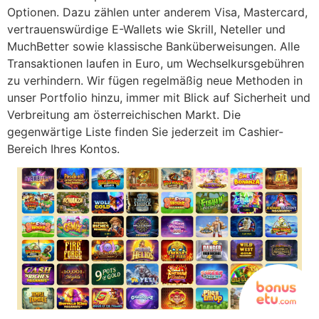
Optionen. Dazu zählen unter anderem Visa, Mastercard,
vertrauenswürdige E-Wallets wie Skrill, Neteller und
MuchBetter sowie klassische Banküberweisungen. Alle
Transaktionen laufen in Euro, um Wechselkursgebühren
zu verhindern. Wir fügen regelmäßig neue Methoden in
unser Portfolio hinzu, immer mit Blick auf Sicherheit und
Verbreitung am österreichischen Markt. Die
gegenwärtige Liste finden Sie jederzeit im Cashier-
Bereich Ihres Kontos.