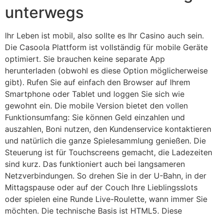
unterwegs
Ihr Leben ist mobil, also sollte es Ihr Casino auch sein.
Die Casoola Plattform ist vollständig für mobile Geräte
optimiert. Sie brauchen keine separate App
herunterladen (obwohl es diese Option möglicherweise
gibt). Rufen Sie auf einfach den Browser auf Ihrem
Smartphone oder Tablet und loggen Sie sich wie
gewohnt ein. Die mobile Version bietet den vollen
Funktionsumfang: Sie können Geld einzahlen und
auszahlen, Boni nutzen, den Kundenservice kontaktieren
und natürlich die ganze Spielesammlung genießen. Die
Steuerung ist für Touchscreens gemacht, die Ladezeiten
sind kurz. Das funktioniert auch bei langsameren
Netzverbindungen. So drehen Sie in der U-Bahn, in der
Mittagspause oder auf der Couch Ihre Lieblingsslots
oder spielen eine Runde Live-Roulette, wann immer Sie
möchten. Die technische Basis ist HTML5. Diese