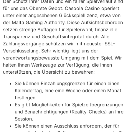
Der Schutz Ihrer Daten und ein fairer Spielverlauf sind
für uns das Oberste Gebot. Casoola Casino operiert
unter einer angesehenen Glücksspiellizenz, etwa von
der Malta Gaming Authority. Diese Aufsichtsbehörden
setzen strenge Auflagen für Spielerwohl, finanzielle
Transparenz und Geschäftsintegrität durch. Alle
Zahlungsvorgänge schützen wir mit neuester SSL-
Verschlüsselung. Sehr wichtig liegt uns der
verantwortungsbewusste Umgang mit dem Spiel. Wir
halten Ihnen Werkzeuge zur Verfügung, die Ihnen
unterstützen, die Übersicht zu bewahren:
Sie können Einzahlungsgrenzen für einen einen
Kalendertag, eine eine Woche oder einen Monat
festlegen.
Es gibt Möglichkeiten für Spielzeitbegrenzungen
und Benachrichtigungen (Reality-Checks) an Ihre
Session.
Sie können einen Ausschluss anfordern, der für