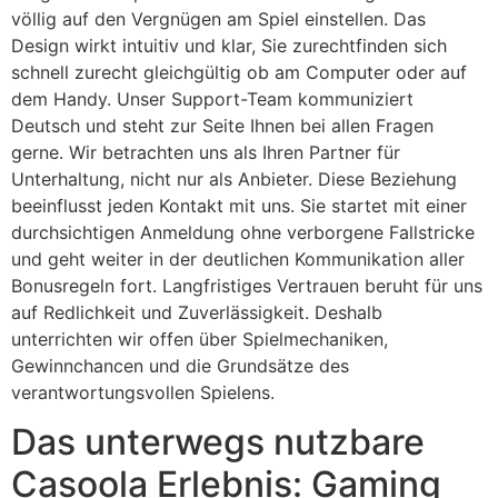
völlig auf den Vergnügen am Spiel einstellen. Das
Design wirkt intuitiv und klar, Sie zurechtfinden sich
schnell zurecht gleichgültig ob am Computer oder auf
dem Handy. Unser Support-Team kommuniziert
Deutsch und steht zur Seite Ihnen bei allen Fragen
gerne. Wir betrachten uns als Ihren Partner für
Unterhaltung, nicht nur als Anbieter. Diese Beziehung
beeinflusst jeden Kontakt mit uns. Sie startet mit einer
durchsichtigen Anmeldung ohne verborgene Fallstricke
und geht weiter in der deutlichen Kommunikation aller
Bonusregeln fort. Langfristiges Vertrauen beruht für uns
auf Redlichkeit und Zuverlässigkeit. Deshalb
unterrichten wir offen über Spielmechaniken,
Gewinnchancen und die Grundsätze des
verantwortungsvollen Spielens.
Das unterwegs nutzbare
Casoola Erlebnis: Gaming