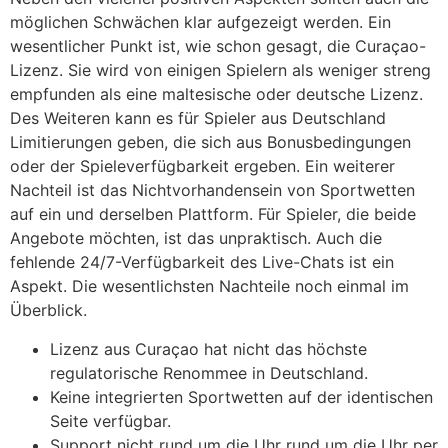
möglichen Schwächen klar aufgezeigt werden. Ein
wesentlicher Punkt ist, wie schon gesagt, die Curaçao-
Lizenz. Sie wird von einigen Spielern als weniger streng
empfunden als eine maltesische oder deutsche Lizenz.
Des Weiteren kann es für Spieler aus Deutschland
Limitierungen geben, die sich aus Bonusbedingungen
oder der Spieleverfügbarkeit ergeben. Ein weiterer
Nachteil ist das Nichtvorhandensein von Sportwetten
auf ein und derselben Plattform. Für Spieler, die beide
Angebote möchten, ist das unpraktisch. Auch die
fehlende 24/7-Verfügbarkeit des Live-Chats ist ein
Aspekt. Die wesentlichsten Nachteile noch einmal im
Überblick.
Lizenz aus Curaçao hat nicht das höchste
regulatorische Renommee in Deutschland.
Keine integrierten Sportwetten auf der identischen
Seite verfügbar.
Support nicht rund um die Uhr rund um die Uhr per