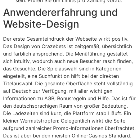
sein. Prüfen Sie die Limits pro Zahlung vorab.
Anwendererfahrung und
Website-Design
Der erste Gesamteindruck der Webseite wirkt positiv.
Das Design von Crazebets ist zeitgemäß, übersichtlich
und farblich ansprechend. Die Menüführung gestaltet
sich intuitiv, wodurch auch neue Besucher rasch finden,
das Gesuchte. Die Spielauswahl sind in Kategorien
eingeteilt, eine Suchfunktion hilft bei der direkten
Titelauswahl. Die gesamte Oberfläche steht vollständig
auf Deutsch zur Verfügung, mit aller wichtigen
Informationen zu AGB, Bonusregeln und Hilfe. Das ist für
den deutschsprachigen Raum von großer Bedeutung.
Die Ladezeiten sind kurz, die Plattform stabil läuft. Ein
kleiner Wermutstropfen: Gelegentlich wirkt die Seite
aufgrund zahlreicher Promo-Informationen überfrachtet.
Das ist aber bei den meisten Online-Casinos Standard.