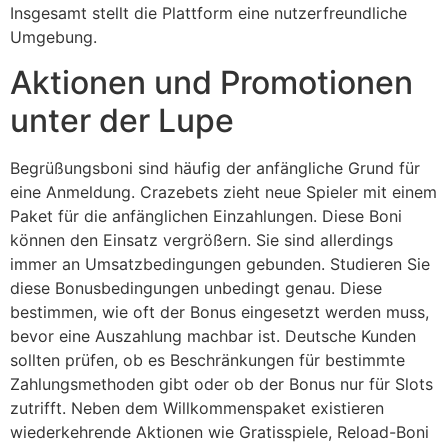
Insgesamt stellt die Plattform eine nutzerfreundliche
Umgebung.
Aktionen und Promotionen
unter der Lupe
Begrüßungsboni sind häufig der anfängliche Grund für
eine Anmeldung. Crazebets zieht neue Spieler mit einem
Paket für die anfänglichen Einzahlungen. Diese Boni
können den Einsatz vergrößern. Sie sind allerdings
immer an Umsatzbedingungen gebunden. Studieren Sie
diese Bonusbedingungen unbedingt genau. Diese
bestimmen, wie oft der Bonus eingesetzt werden muss,
bevor eine Auszahlung machbar ist. Deutsche Kunden
sollten prüfen, ob es Beschränkungen für bestimmte
Zahlungsmethoden gibt oder ob der Bonus nur für Slots
zutrifft. Neben dem Willkommenspaket existieren
wiederkehrende Aktionen wie Gratisspiele, Reload-Boni