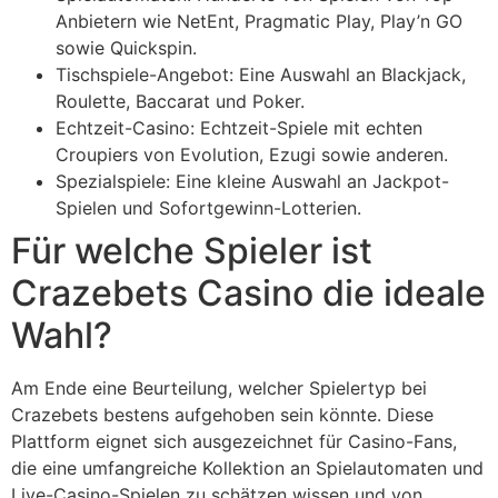
Anbietern wie NetEnt, Pragmatic Play, Play’n GO
sowie Quickspin.
Tischspiele-Angebot: Eine Auswahl an Blackjack,
Roulette, Baccarat und Poker.
Echtzeit-Casino: Echtzeit-Spiele mit echten
Croupiers von Evolution, Ezugi sowie anderen.
Spezialspiele: Eine kleine Auswahl an Jackpot-
Spielen und Sofortgewinn-Lotterien.
Für welche Spieler ist
Crazebets Casino die ideale
Wahl?
Am Ende eine Beurteilung, welcher Spielertyp bei
Crazebets bestens aufgehoben sein könnte. Diese
Plattform eignet sich ausgezeichnet für Casino-Fans,
die eine umfangreiche Kollektion an Spielautomaten und
Live-Casino-Spielen zu schätzen wissen und von