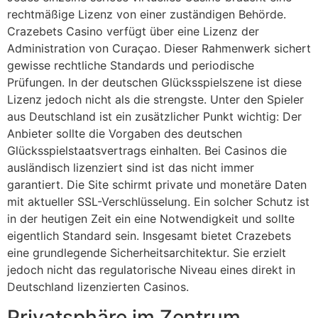
rechtmäßige Lizenz von einer zuständigen Behörde.
Crazebets Casino verfügt über eine Lizenz der
Administration von Curaçao. Dieser Rahmenwerk sichert
gewisse rechtliche Standards und periodische
Prüfungen. In der deutschen Glücksspielszene ist diese
Lizenz jedoch nicht als die strengste. Unter den Spieler
aus Deutschland ist ein zusätzlicher Punkt wichtig: Der
Anbieter sollte die Vorgaben des deutschen
Glücksspielstaatsvertrags einhalten. Bei Casinos die
ausländisch lizenziert sind ist das nicht immer
garantiert. Die Site schirmt private und monetäre Daten
mit aktueller SSL-Verschlüsselung. Ein solcher Schutz ist
in der heutigen Zeit ein eine Notwendigkeit und sollte
eigentlich Standard sein. Insgesamt bietet Crazebets
eine grundlegende Sicherheitsarchitektur. Sie erzielt
jedoch nicht das regulatorische Niveau eines direkt in
Deutschland lizenzierten Casinos.
Privatsphäre im Zentrum