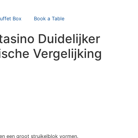
uffet Box
Book a Table
sino Duidelijker
ische Vergelijking
en een groot struikelblok vormen.