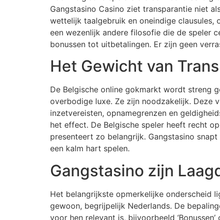
Gangstasino Casino ziet transparantie niet al
wettelijk taalgebruik en oneindige clausules, 
een wezenlijk andere filosofie die de speler c
bonussen tot uitbetalingen. Er zijn geen verra
Het Gewicht van Trans
De Belgische online gokmarkt wordt streng g
overbodige luxe. Ze zijn noodzakelijk. Deze 
inzetvereisten, opnamegrenzen en geldigheidspe
het effect. De Belgische speler heeft recht o
presenteert zo belangrijk. Gangstasino snapt
een kalm hart spelen.
Gangstasino zijn Laag
Het belangrijkste opmerkelijke onderscheid li
gewoon, begrijpelijk Nederlands. De bepaling
voor hen relevant is, bijvoorbeeld ‘Bonussen’