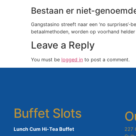
Bestaan er niet-genoemde
Gangstasino streeft naar een ‘no surprises’-be
betaalmethoden, worden op voorhand helder a
Leave a Reply
You must be
logged in
to post a comment.
Buffet Slots
O
Lunch Cum Hi-Tea Buffet
227 