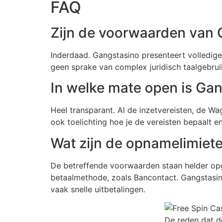
FAQ
Zijn de voorwaarden van 
Inderdaad. Gangstasino presenteert volledige
geen sprake van complex juridisch taalgebrui
In welke mate open is G
Heel transparant. Al de inzetvereisten, de W
ook toelichting hoe je de vereisten bepaalt 
Wat zijn de opnamelimiete
De betreffende voorwaarden staan helder o
betaalmethode, zoals Bancontact. Gangstasino
vaak snelle uitbetalingen.