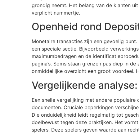
grondig neemt. Het belang van de klanten uit 
verplicht nummertje.
Openheid rond Deposit
Monetaire transacties zijn een gevoelig punt. 
een speciale sectie. Bijvoorbeeld verwerking
maximumbedragen en de identificatieprocedure
pagina’s. Soms staan grenzen pas diep in de a
onmiddellijke overzicht een groot voordeel. He
Vergelijkende analyse
Een snelle vergelijking met andere populaire c
documenten. Cruciale beperkingen verschijnen
Die onduidelijkheid leidt regelmatig tot ges
doelbewust tegen deze praktijken. Het vormt v
spelers. Deze spelers geven waarde aan recht