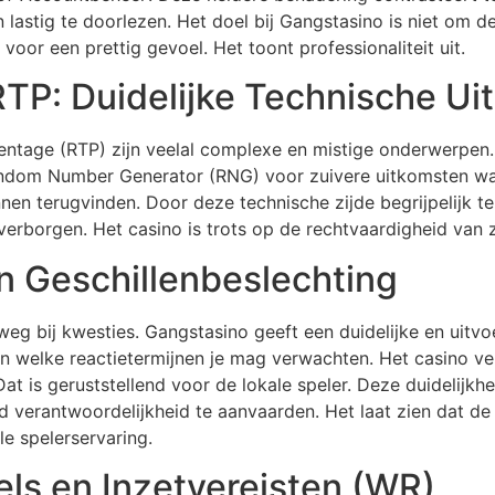
lastig te doorlezen. Het doel bij Gangstasino is niet om d
 voor een prettig gevoel. Het toont professionaliteit uit.
TP: Duidelijke Technische Uit
rcentage (RTP) zijn veelal complexe en mistige onderwerpen.
andom Number Generator (RNG) voor zuivere uitkomsten w
nen terugvinden. Door deze technische zijde begrijpelijk t
verborgen. Het casino is trots op de rechtvaardigheid van zi
n Geschillenbeslechting
weg bij kwesties. Gangstasino geeft een duidelijke en uitvoe
 welke reactietermijnen je mag verwachten. Het casino verw
t is geruststellend voor de lokale speler. Deze duidelijkhei
igd verantwoordelijkheid te aanvaarden. Het laat zien dat de
ele spelerservaring.
els en Inzetvereisten (WR)