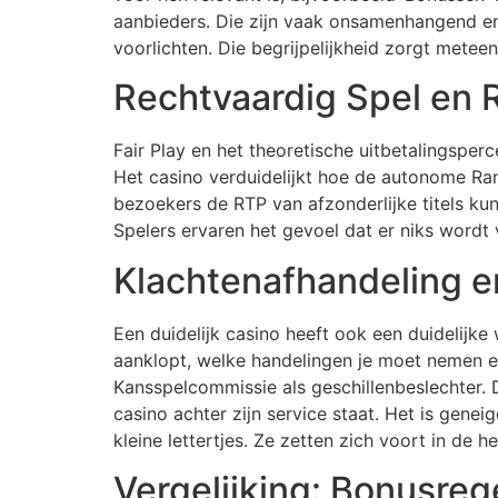
aanbieders. Die zijn vaak onsamenhangend en 
voorlichten. Die begrijpelijkheid zorgt meteen
Rechtvaardig Spel en R
Fair Play en het theoretische uitbetalingspe
Het casino verduidelijkt hoe de autonome R
bezoekers de RTP van afzonderlijke titels kun
Spelers ervaren het gevoel dat er niks wordt 
Klachtenafhandeling e
Een duidelijk casino heeft ook een duidelijke 
aanklopt, welke handelingen je moet nemen en
Kansspelcommissie als geschillenbeslechter. Da
casino achter zijn service staat. Het is gene
kleine lettertjes. Ze zetten zich voort in de h
Vergelijking: Bonusreg