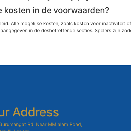
 kosten in de voorwaarden?
leid. Alle mogelijke kosten, zoals kosten voor inactiviteit 
angegeven in de desbetreffende secties. Spelers zijn zo
ur Address
Gurumangat Rd, Near MM alam Road,