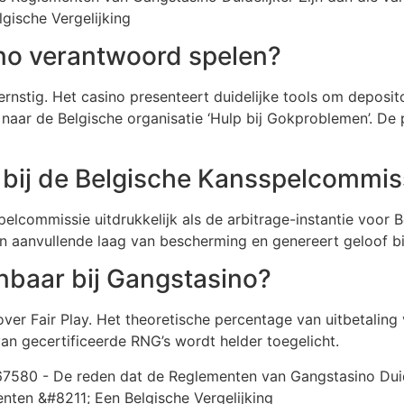
no verantwoord spelen?
stig. Het casino presenteert duidelijke tools om deposito-
s naar de Belgische organisatie ‘Hulp bij Gokproblemen’. De
n bij de Belgische Kansspelcommis
elcommissie uitdrukkelijk als de arbitrage-instantie voor B
aanvullende laag van bescherming en genereert geloof bij 
nbaar bij Gangstasino?
 Fair Play. Het theoretische percentage van uitbetaling van
an gecertificeerde RNG’s wordt helder toegelicht.