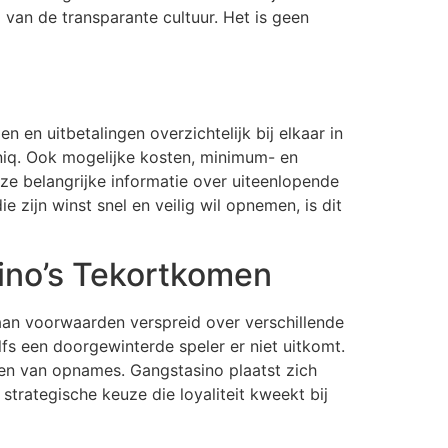
 van de transparante cultuur. Het is geen
n en uitbetalingen overzichtelijk bij elkaar in
oniq. Ook mogelijke kosten, minimum- en
ze belangrijke informatie over uiteenlopende
zijn winst snel en veilig wil opnemen, is dit
ino’s Tekortkomen
 staan voorwaarden verspreid over verschillende
fs een doorgewinterde speler er niet uitkomt.
ngen van opnames. Gangstasino plaatst zich
trategische keuze die loyaliteit kweekt bij