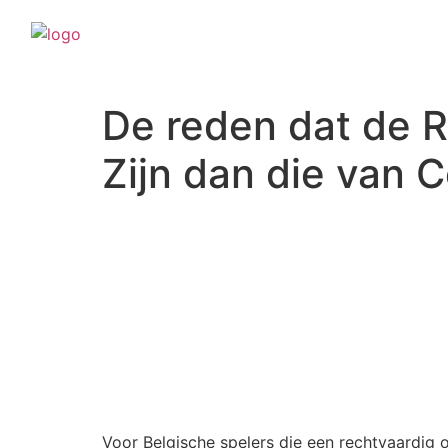
De reden dat de R
Zijn dan die van 
Voor Belgische spelers die een rechtvaardig 