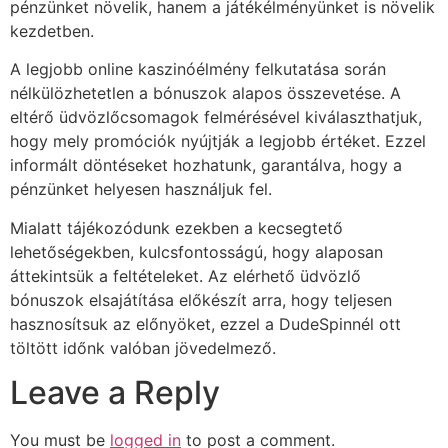
pénzünket növelik, hanem a játékélményünket is növelik
kezdetben.
A legjobb online kaszinóélmény felkutatása során
nélkülözhetetlen a bónuszok alapos összevetése. A
eltérő üdvözlőcsomagok felmérésével kiválaszthatjuk,
hogy mely promóciók nyújtják a legjobb értéket. Ezzel
informált döntéseket hozhatunk, garantálva, hogy a
pénzünket helyesen használjuk fel.
Mialatt tájékozódunk ezekben a kecsegtető
lehetőségekben, kulcsfontosságú, hogy alaposan
áttekintsük a feltételeket. Az elérhető üdvözlő
bónuszok elsajátítása előkészít arra, hogy teljesen
hasznosítsuk az előnyöket, ezzel a DudeSpinnél ott
töltött időnk valóban jövedelmező.
Leave a Reply
You must be
logged in
to post a comment.