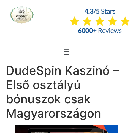
DudeSpin Kaszinó –
Első osztályú
bónuszok csak
Magyarországon