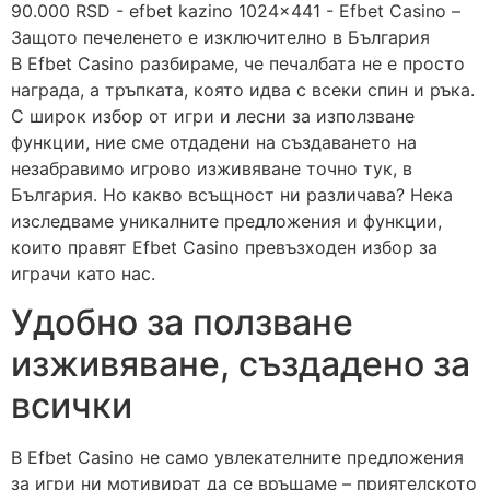
В Efbet Casino разбираме, че печалбата не е просто
награда, а тръпката, която идва с всеки спин и ръка.
С широк избор от игри и лесни за използване
функции, ние сме отдадени на създаването на
незабравимо игрово изживяване точно тук, в
България. Но какво всъщност ни различава? Нека
изследваме уникалните предложения и функции,
които правят Efbet Casino превъзходен избор за
играчи като нас.
Удобно за ползване
изживяване, създадено за
всички
В Efbet Casino не само увлекателните предложения
за игри ни мотивират да се връщаме – приятелското