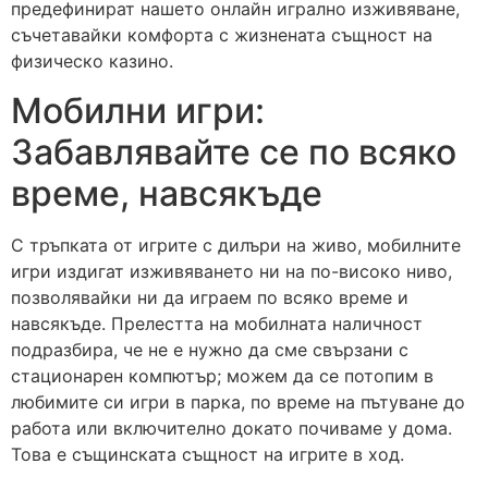
предефинират нашето онлайн игрално изживяване,
съчетавайки комфорта с жизнената същност на
физическо казино.
Мобилни игри:
Забавлявайте се по всяко
време, навсякъде
С тръпката от игрите с дилъри на живо, мобилните
игри издигат изживяването ни на по-високо ниво,
позволявайки ни да играем по всяко време и
навсякъде. Прелестта на мобилната наличност
подразбира, че не е нужно да сме свързани с
стационарен компютър; можем да се потопим в
любимите си игри в парка, по време на пътуване до
работа или включително докато почиваме у дома.
Това е същинската същност на игрите в ход.