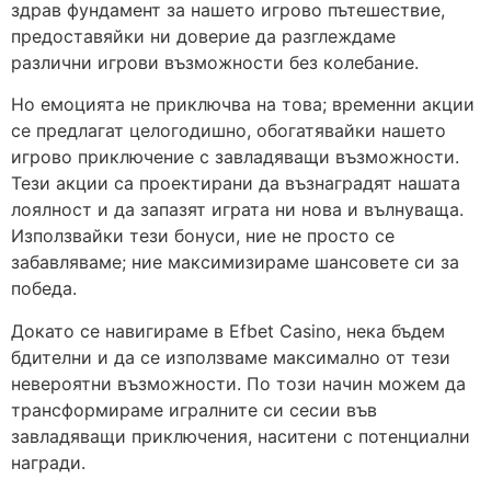
здрав фундамент за нашето игрово пътешествие,
предоставяйки ни доверие да разглеждаме
различни игрови възможности без колебание.
Но емоцията не приключва на това; временни акции
се предлагат целогодишно, обогатявайки нашето
игрово приключение с завладяващи възможности.
Тези акции са проектирани да възнаградят нашата
лоялност и да запазят играта ни нова и вълнуваща.
Използвайки тези бонуси, ние не просто се
забавляваме; ние максимизираме шансовете си за
победа.
Докато се навигираме в Efbet Casino, нека бъдем
бдителни и да се използваме максимално от тези
невероятни възможности. По този начин можем да
трансформираме игралните си сесии във
завладяващи приключения, наситени с потенциални
награди.