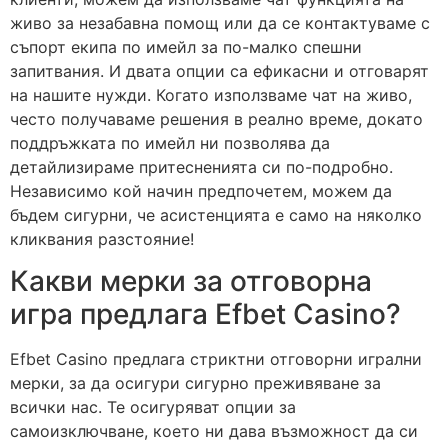
живо за незабавна помощ или да се контактуваме с
съпорт екипа по имейл за по-малко спешни
запитвания. И двата опции са ефикасни и отговарят
на нашите нужди. Когато използваме чат на живо,
често получаваме решения в реално време, докато
поддръжката по имейл ни позволява да
детайлизираме притесненията си по-подробно.
Независимо кой начин предпочетем, можем да
бъдем сигурни, че асистенцията е само на няколко
кликвания разстояние!
Какви мерки за отговорна
игра предлага Efbet Casino?
Efbet Casino предлага стриктни отговорни игрални
мерки, за да осигури сигурно преживяване за
всички нас. Те осигуряват опции за
самоизключване, което ни дава възможност да си