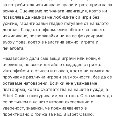
за потребителя изживяване прави играта приятна за
всички. Оценяваме логичната навигация, която ни
позволява да намираме любимите си игри без
усилие, гарантирайки гладко пътуване от началото
до края. Гладкото оформление обогатява нашето
изживяване, позволявайки ни да се фокусираме
върху това, което е наистина важно: играта и
печалбата.
Независимо дали сме вещи играчи или нови, е
очевидно, че всеки детайл е създаден с грижа.
Интерфейсът е стилен и гъвкав, което ни помага да
проучваме различни игрови възможности, без да се
оставаме натоварени. Всички ние уважаваме
платформа, която съответства на нашите нужди, а
Efbet Casino осигурява именно това. Сега можем да
се погълнем в нашите игрови експедиции с
увереност, знаейки, че преживяването е
проектирано с грижа за нас. В Efbet Casino,