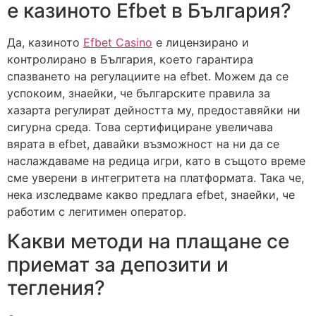
е казиното Efbet в България?
Да, казиното
Efbet Casino
е лицензирано и
контролирано в България, което гарантира
спазването на регулациите на efbet. Можем да се
успокоим, знаейки, че българските правила за
хазарта регулират дейността му, предоставяйки ни
сигурна среда. Това сертифициране увеличава
вярата в efbet, давайки възможност на ни да се
наслаждаваме на редица игри, като в същото време
сме уверени в интегритета на платформата. Така че,
нека изследваме какво предлага efbet, знаейки, че
работим с легитимен оператор.
Какви методи на плащане се
приемат за депозити и
тегления?