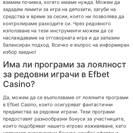
вземем почивка, когато имаме нужда. Можем да
зададем лимити за игра на депозити, загуби на
средства и време за сесии, което ни позволява да
контролираме разходите си. Чрез редовното
използване на тези инструменти можем да се
наслаждаваме на отговорната игра и да запазим
балансиран подход. Всичко е въпрос на информиран
избор заедно!
Има ли програми за лоялност
за редовни играчи в Efbet
Casino?
Да, можем да се възползваме от лоялните програми
в Efbet Casino, които осигуряват фантастични
предимства за редовни играчи. Тези програми
предоставят разнообразни бонуси за участниците,
които подобряват нашето игрово изживяване, като