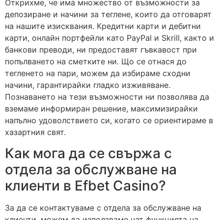
Открихме, че има множество от възможности за
депозиране и начини за теглене, които да отговарят
на нашите изисквания. Кредитни карти и дебитни
карти, онлайн портфейли като PayPal и Skrill, както и
банкови преводи, ни предоставят гъвкавост при
попълването на сметките ни. Що се отнася до
тегленето на пари, можем да избираме сходни
начини, гарантирайки гладко изживяване.
Познаването на тези възможности ни позволява да
вземаме информиран решение, максимизирайки
напълно удоволствието си, когато се ориентираме в
хазартния свят.
Как мога да се свържа с
отдела за обслужване на
клиенти в Efbet Casino?
За да се контактуваме с отдела за обслужване на
клиенти, можем да използваме чат функцията на