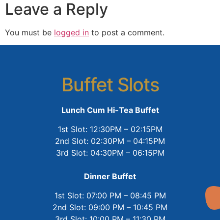
Leave a Reply
You must be
logged in
to post a comment.
Buffet Slots
Lunch Cum Hi-Tea Buffet
1st Slot: 12:30PM – 02:15PM
2nd Slot: 02:30PM – 04:15PM
3rd Slot: 04:30PM – 06:15PM
Dinner Buffet
1st Slot: 07:00 PM – 08:45 PM
2nd Slot: 09:00 PM – 10:45 PM
3rd Slot: 10:00 PM – 11:30 PM