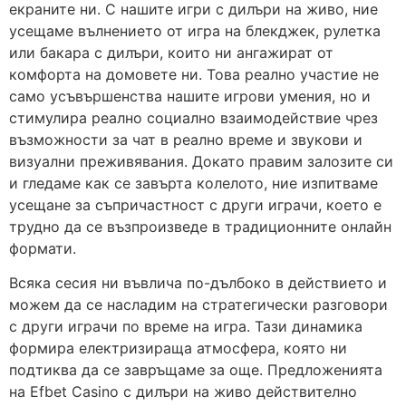
екраните ни. С нашите игри с дилъри на живо, ние
усещаме вълнението от игра на блекджек, рулетка
или бакара с дилъри, които ни ангажират от
комфорта на домовете ни. Това реално участие не
само усъвършенства нашите игрови умения, но и
стимулира реално социално взаимодействие чрез
възможности за чат в реално време и звукови и
визуални преживявания. Докато правим залозите си
и гледаме как се завърта колелото, ние изпитваме
усещане за съпричастност с други играчи, което е
трудно да се възпроизведе в традиционните онлайн
формати.
Всяка сесия ни въвлича по-дълбоко в действието и
можем да се насладим на стратегически разговори
с други играчи по време на игра. Тази динамика
формира електризираща атмосфера, която ни
подтиква да се завръщаме за още. Предложенията
на Efbet Casino с дилъри на живо действително