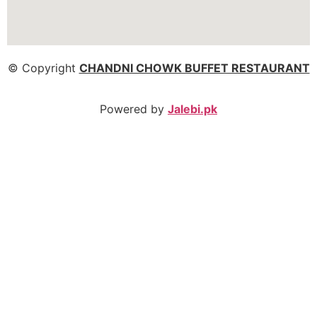
© Copyright
CHANDNI CHOWK BUFFET RESTAURANT
Powered by
Jalebi.pk