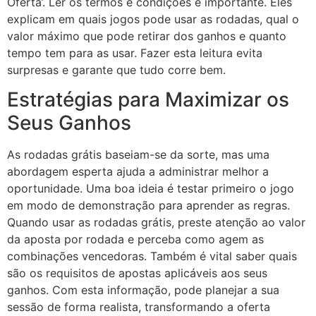
Oferta’. Ler os termos e condições é importante. Eles
explicam em quais jogos pode usar as rodadas, qual o
valor máximo que pode retirar dos ganhos e quanto
tempo tem para as usar. Fazer esta leitura evita
surpresas e garante que tudo corre bem.
Estratégias para Maximizar os
Seus Ganhos
As rodadas grátis baseiam-se da sorte, mas uma
abordagem esperta ajuda a administrar melhor a
oportunidade. Uma boa ideia é testar primeiro o jogo
em modo de demonstração para aprender as regras.
Quando usar as rodadas grátis, preste atenção ao valor
da aposta por rodada e perceba como agem as
combinações vencedoras. Também é vital saber quais
são os requisitos de apostas aplicáveis aos seus
ganhos. Com esta informação, pode planejar a sua
sessão de forma realista, transformando a oferta