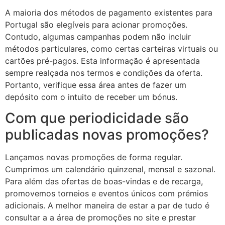
A maioria dos métodos de pagamento existentes para
Portugal são elegíveis para acionar promoções.
Contudo, algumas campanhas podem não incluir
métodos particulares, como certas carteiras virtuais ou
cartões pré-pagos. Esta informação é apresentada
sempre realçada nos termos e condições da oferta.
Portanto, verifique essa área antes de fazer um
depósito com o intuito de receber um bónus.
Com que periodicidade são
publicadas novas promoções?
Lançamos novas promoções de forma regular.
Cumprimos um calendário quinzenal, mensal e sazonal.
Para além das ofertas de boas-vindas e de recarga,
promovemos torneios e eventos únicos com prémios
adicionais. A melhor maneira de estar a par de tudo é
consultar a a área de promoções no site e prestar