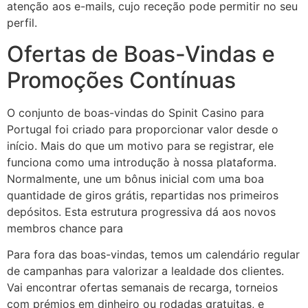
atenção aos e-mails, cujo receção pode permitir no seu
perfil.
Ofertas de Boas-Vindas e
Promoções Contínuas
O conjunto de boas-vindas do Spinit Casino para
Portugal foi criado para proporcionar valor desde o
início. Mais do que um motivo para se registrar, ele
funciona como uma introdução à nossa plataforma.
Normalmente, une um bônus inicial com uma boa
quantidade de giros grátis, repartidas nos primeiros
depósitos. Esta estrutura progressiva dá aos novos
membros chance para
Para fora das boas-vindas, temos um calendário regular
de campanhas para valorizar a lealdade dos clientes.
Vai encontrar ofertas semanais de recarga, torneios
com prémios em dinheiro ou rodadas gratuitas, e