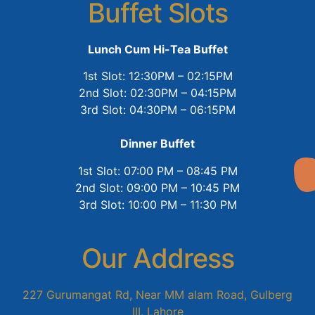
Buffet Slots
Lunch Cum Hi-Tea Buffet
1st Slot: 12:30PM – 02:15PM
2nd Slot: 02:30PM – 04:15PM
3rd Slot: 04:30PM – 06:15PM
Dinner Buffet
1st Slot: 07:00 PM – 08:45 PM
2nd Slot: 09:00 PM – 10:45 PM
3rd Slot: 10:00 PM – 11:30 PM
Our Address
227 Gurumangat Rd, Near MM alam Road, Gulberg
III, Lahore