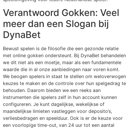
Verantwoord Gokken: Veel
meer dan een Slogan bij
DynaBet
Bewust spelen is de filosofie die een gezonde relatie
met online gokken ondersteunt. Bij DynaBet behandelen
we dit niet als een moetje, maar als een fundamentele
waarde die in al onze aanbiedingen naar voren komt.
We beogen spelers in staat te stellen om weloverwogen
keuzes te maken en de controle over hun spelgedrag te
behouden. Daarom bieden we een reeks aan
instrumenten die spelers zelf in hun account kunnen
configureren. Je kunt dagelijkse, wekelijkse of
maandelijkse limieten vastleggen voor deposito’s,
verliesbedragen en speelduur. Ook is er de keuze voor
een voorlopige time-out, van 24 uur tot een aantal