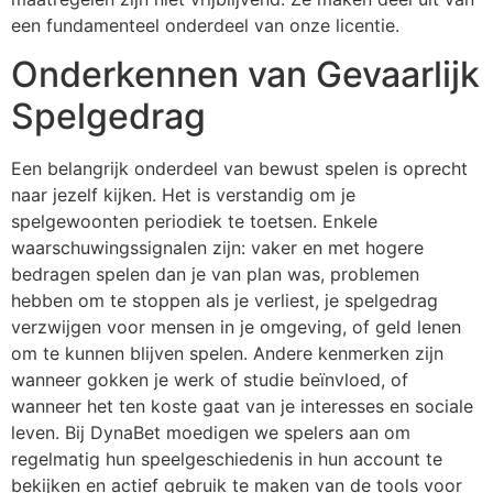
een fundamenteel onderdeel van onze licentie.
Onderkennen van Gevaarlijk
Spelgedrag
Een belangrijk onderdeel van bewust spelen is oprecht
naar jezelf kijken. Het is verstandig om je
spelgewoonten periodiek te toetsen. Enkele
waarschuwingssignalen zijn: vaker en met hogere
bedragen spelen dan je van plan was, problemen
hebben om te stoppen als je verliest, je spelgedrag
verzwijgen voor mensen in je omgeving, of geld lenen
om te kunnen blijven spelen. Andere kenmerken zijn
wanneer gokken je werk of studie beïnvloed, of
wanneer het ten koste gaat van je interesses en sociale
leven. Bij DynaBet moedigen we spelers aan om
regelmatig hun speelgeschiedenis in hun account te
bekijken en actief gebruik te maken van de tools voor