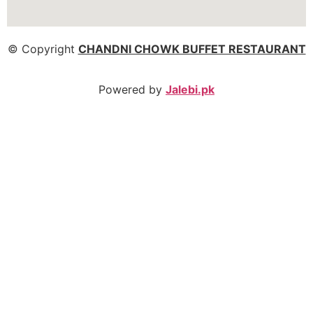
© Copyright
CHANDNI CHOWK BUFFET RESTAURANT
Powered by
Jalebi.pk