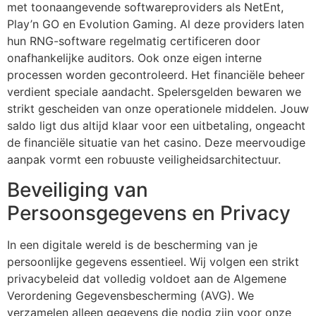
met toonaangevende softwareproviders als NetEnt,
Play’n GO en Evolution Gaming. Al deze providers laten
hun RNG-software regelmatig certificeren door
onafhankelijke auditors. Ook onze eigen interne
processen worden gecontroleerd. Het financiële beheer
verdient speciale aandacht. Spelersgelden bewaren we
strikt gescheiden van onze operationele middelen. Jouw
saldo ligt dus altijd klaar voor een uitbetaling, ongeacht
de financiële situatie van het casino. Deze meervoudige
aanpak vormt een robuuste veiligheidsarchitectuur.
Beveiliging van
Persoonsgegevens en Privacy
In een digitale wereld is de bescherming van je
persoonlijke gegevens essentieel. Wij volgen een strikt
privacybeleid dat volledig voldoet aan de Algemene
Verordening Gegevensbescherming (AVG). We
verzamelen alleen gegevens die nodig zijn voor onze