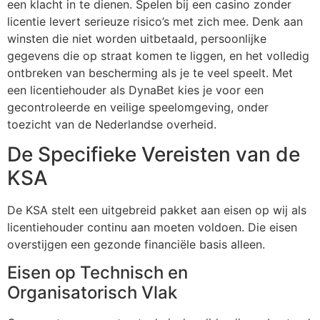
een klacht in te dienen. Spelen bij een casino zonder
licentie levert serieuze risico’s met zich mee. Denk aan
winsten die niet worden uitbetaald, persoonlijke
gegevens die op straat komen te liggen, en het volledig
ontbreken van bescherming als je te veel speelt. Met
een licentiehouder als DynaBet kies je voor een
gecontroleerde en veilige speelomgeving, onder
toezicht van de Nederlandse overheid.
De Specifieke Vereisten van de
KSA
De KSA stelt een uitgebreid pakket aan eisen op wij als
licentiehouder continu aan moeten voldoen. Die eisen
overstijgen een gezonde financiële basis alleen.
Eisen op Technisch en
Organisatorisch Vlak