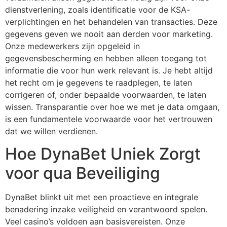
dienstverlening, zoals identificatie voor de KSA-
verplichtingen en het behandelen van transacties. Deze
gegevens geven we nooit aan derden voor marketing.
Onze medewerkers zijn opgeleid in
gegevensbescherming en hebben alleen toegang tot
informatie die voor hun werk relevant is. Je hebt altijd
het recht om je gegevens te raadplegen, te laten
corrigeren of, onder bepaalde voorwaarden, te laten
wissen. Transparantie over hoe we met je data omgaan,
is een fundamentele voorwaarde voor het vertrouwen
dat we willen verdienen.
Hoe DynaBet Uniek Zorgt
voor qua Beveiliging
DynaBet blinkt uit met een proactieve en integrale
benadering inzake veiligheid en verantwoord spelen.
Veel casino’s voldoen aan basisvereisten. Onze