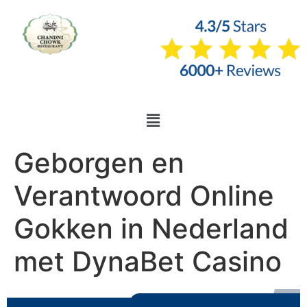
Geborgen en
Verantwoord Online
Gokken in Nederland
met DynaBet Casino