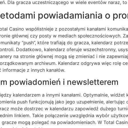
eń. Dla gracza uczestniczącego w wiele eventów naraz, to 
metodami powiadamiania o pr
Total Casino współistnieje z pozostałymi kanałami komunikacj
tronie głównej czy posty w mediach społecznościowych. Za
unikaty “push”, które trafiają do gracza, kalendarz potr
 kontroli. Dodatkowo, kalendarz oferuje wszechstronny, u
Banery na stronie głównej mogą się zmieniać i nie zapewni
porządkowanym archiwum. Kalendarz odgrywa więc rolę cen
 informacje z innych kanałów.
em powiadomień i newsletterem
iędzy kalendarzem a innymi kanałami. Optymalnie, widżet 
domienia push funkcjonują jako jego uzupełnienie, alertuj
gracz może dostrzec w kalendarzu zapowiedź dużego turnie
dnim linkiem. Takie połączenie uwzględnia wybór użytkow
ni gracze mogą polegać na powiadomieniach. W Total Casi