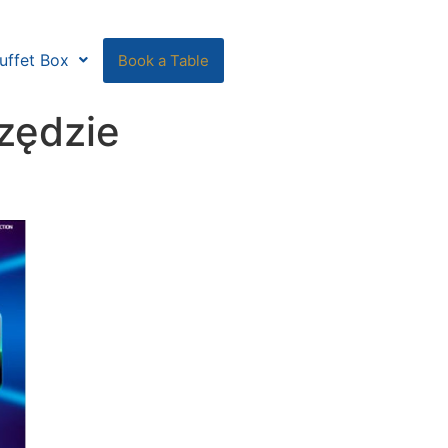
uffet Box
Book a Table
zędzie