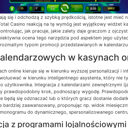
ją się i odchodzą z szybką prędkością, istotne jest mieć 
Total Casino reakcją na tę wymóg jest wyjątkowy widżet 
ntrolując, jak pracuje, jakie zalety daje graczom z ojczys
biektywna ocena tego narzędzia pod aspektem jego użytecz
rozmaitym typom promocji przedstawianych w kalendarzu i
kalendarzowych w kasynach o
 online kieruje się w kierunku wyższej personalizacji i i
oluować w kierunku inteligentnego asystenta, który nie ty
ego użytkownika. Integracja z kalendarzami zewnętrznymi (
jny prawdopodobny krok, podnoszący wygodę. Prawdopodob
e będą się odznaczać lub o których gracz dostanie doda
nie bardziej zaawansowany, proponując np. widok miesięc
 harmonogramu do dynamicznego, spersonalizowanego centr
acja z programami lojalnościowymi