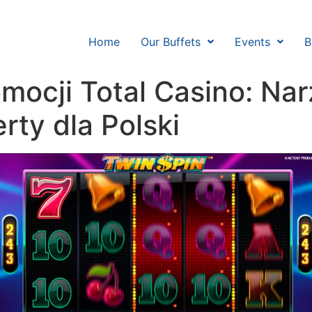
Home
Our Buffets
Events
B
ocji Total Casino: Nar
rty dla Polski