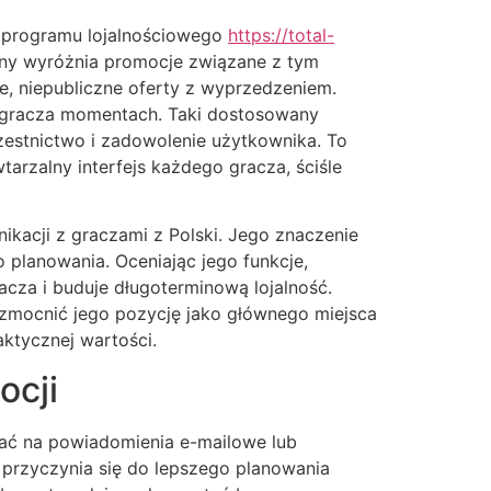
z programu lojalnościowego
https://total-
zny wyróżnia promocje związane z tym
, niepubliczne oferty z wyprzedzeniem.
 gracza momentach. Taki dostosowany
zestnictwo i zadowolenie użytkownika. To
tarzalny interfejs każdego gracza, ściśle
kacji z graczami z Polski. Jego znaczenie
 planowania. Oceniając jego funkcje,
racza i buduje długoterminową lojalność.
 wzmocnić jego pozycję jako głównego miejsca
aktycznej wartości.
ocji
ekać na powiadomienia e-mailowe lub
przyczynia się do lepszego planowania