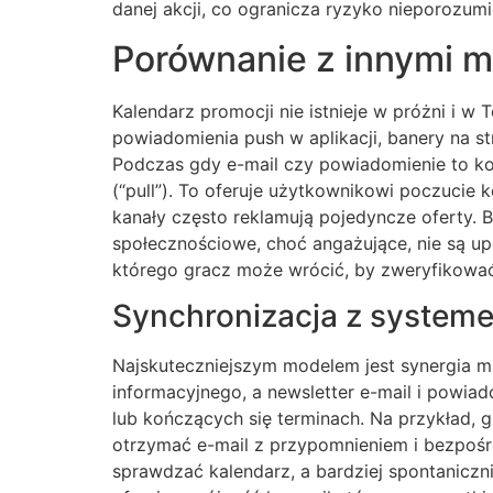
danej akcji, co ogranicza ryzyko nieporozumi
Porównanie z innymi 
Kalendarz promocji nie istnieje w próżni i w 
powiadomienia push w aplikacji, banery na s
Podczas gdy e-mail czy powiadomienie to kom
(“pull”). To oferuje użytkownikowi poczucie
kanały często reklamują pojedyncze oferty. 
społecznościowe, choć angażujące, nie są u
którego gracz może wrócić, by zweryfikować
Synchronizacja z system
Najskuteczniejszym modelem jest synergia m
informacyjnego, a newsletter e-mail i powia
lub kończących się terminach. Na przykład, 
otrzymać e-mail z przypomnieniem i bezpośre
sprawdzać kalendarz, a bardziej spontanicz