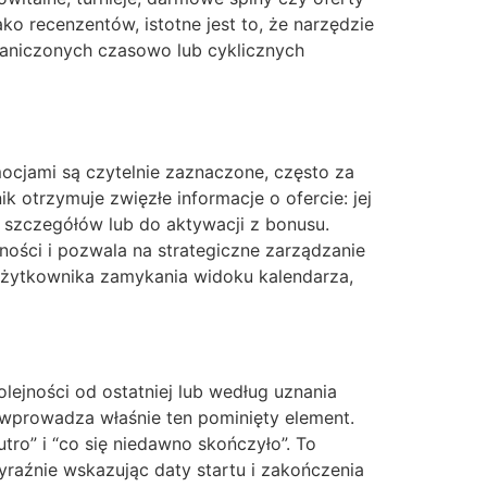
ako recenzentów, istotne jest to, że narzędzie
graniczonych czasowo lub cyklicznych
mocjami są czytelnie zaznaczone, często za
k otrzymuje zwięzłe informacje o ofercie: jej
o szczegółów lub do aktywacji z bonusu.
ności i pozwala na strategiczne zarządzanie
 użytkownika zamykania widoku kalendarza,
lejności od ostatniej lub według uznania
o wprowadza właśnie ten pominięty element.
utro” i “co się niedawno skończyło”. To
raźnie wskazując daty startu i zakończenia