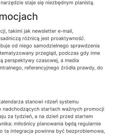
narzędzie staje się niezbędnym planistą.
omocjach
i, takimi jak newsletter e-mail,
sadniczą różnicą jest proaktywność.
zebuje od niego samodzielnego sprawdzenia
systematyzowany przegląd, podczas gdy inne
ają perspektywy czasowej, a media
tralnego, referencyjnego źródła prawdy, do
kalendarza stanowi rdzeń systemu
ąc o nadchodzących startach ważnych promocji
ju za tydzień, a na dzień przed startem
nika: miłośnicy planowania będą regularnie
no ta integracja powinna być bezproblemowa,