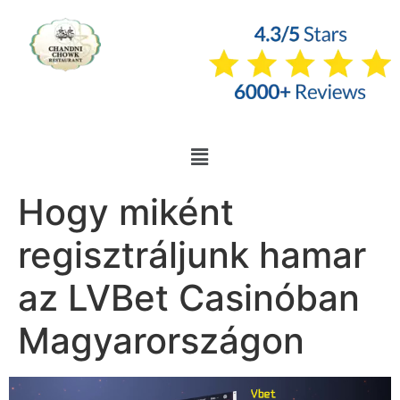
Hogy miként
regisztráljunk hamar
az LVBet Casinóban
Magyarországon