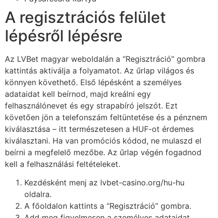
A regisztrációs felület
lépésről lépésre
Az LVBet magyar weboldalán a “Regisztráció” gombra
kattintás aktiválja a folyamatot. Az űrlap világos és
könnyen követhető. Első lépésként a személyes
adataidat kell beírnod, majd kreálni egy
felhasználónevet és egy strapabíró jelszót. Ezt
követően jön a telefonszám feltüntetése és a pénznem
kiválasztása – itt természetesen a HUF-ot érdemes
kiválasztani. Ha van promóciós kódod, ne mulaszd el
beírni a megfelelő mezőbe. Az űrlap végén fogadnod
kell a felhasználási feltételeket.
Kezdésként menj az lvbet-casino.org/hu-hu
oldalra.
A főoldalon kattints a “Regisztráció” gombra.
Add meg figyelmesen a személyes adataidat.