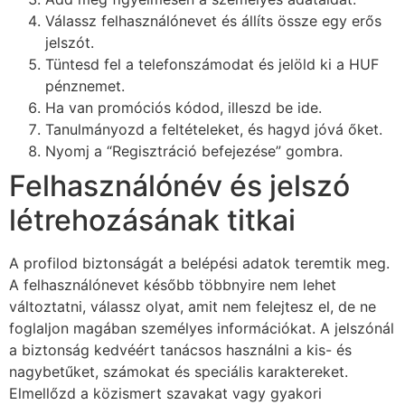
Válassz felhasználónevet és állíts össze egy erős
jelszót.
Tüntesd fel a telefonszámodat és jelöld ki a HUF
pénznemet.
Ha van promóciós kódod, illeszd be ide.
Tanulmányozd a feltételeket, és hagyd jóvá őket.
Nyomj a “Regisztráció befejezése” gombra.
Felhasználónév és jelszó
létrehozásának titkai
A profilod biztonságát a belépési adatok teremtik meg.
A felhasználónevet később többnyire nem lehet
változtatni, válassz olyat, amit nem felejtesz el, de ne
foglaljon magában személyes információkat. A jelszónál
a biztonság kedvéért tanácsos használni a kis- és
nagybetűket, számokat és speciális karaktereket.
Elmellőzd a közismert szavakat vagy gyakori