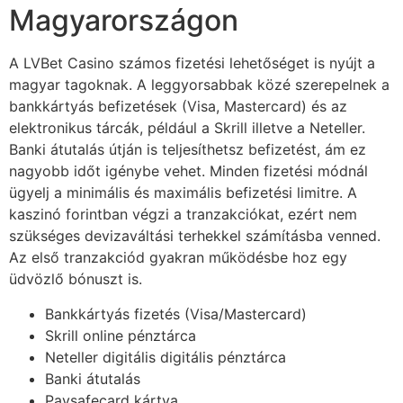
Magyarországon
A LVBet Casino számos fizetési lehetőséget is nyújt a
magyar tagoknak. A leggyorsabbak közé szerepelnek a
bankkártyás befizetések (Visa, Mastercard) és az
elektronikus tárcák, például a Skrill illetve a Neteller.
Banki átutalás útján is teljesíthetsz befizetést, ám ez
nagyobb időt igénybe vehet. Minden fizetési módnál
ügyelj a minimális és maximális befizetési limitre. A
kaszinó forintban végzi a tranzakciókat, ezért nem
szükséges devizaváltási terhekkel számításba venned.
Az első tranzakciód gyakran működésbe hoz egy
üdvözlő bónuszt is.
Bankkártyás fizetés (Visa/Mastercard)
Skrill online pénztárca
Neteller digitális digitális pénztárca
Banki átutalás
Paysafecard kártya