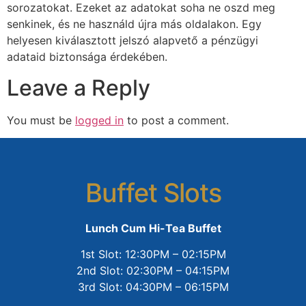
sorozatokat. Ezeket az adatokat soha ne oszd meg
senkinek, és ne használd újra más oldalakon. Egy
helyesen kiválasztott jelszó alapvető a pénzügyi
adataid biztonsága érdekében.
Leave a Reply
You must be
logged in
to post a comment.
Buffet Slots
Lunch Cum Hi-Tea Buffet
1st Slot: 12:30PM – 02:15PM
2nd Slot: 02:30PM – 04:15PM
3rd Slot: 04:30PM – 06:15PM