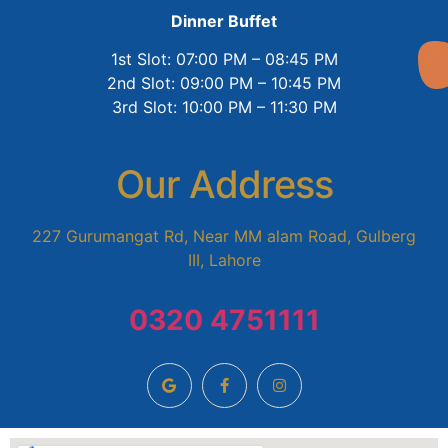
Dinner Buffet
1st Slot: 07:00 PM – 08:45 PM
2nd Slot: 09:00 PM – 10:45 PM
3rd Slot: 10:00 PM – 11:30 PM
Our Address
227 Gurumangat Rd, Near MM alam Road, Gulberg
III, Lahore
0320 4751111