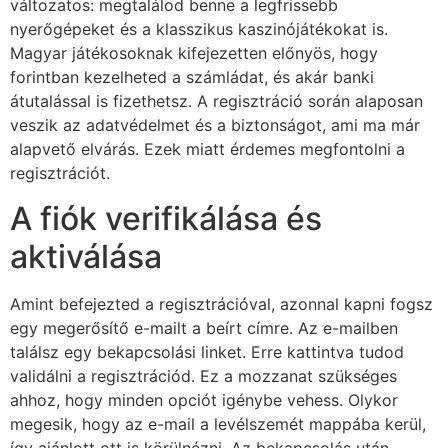
változatos: megtalálod benne a legfrissebb
nyerőgépeket és a klasszikus kaszinójátékokat is.
Magyar játékosoknak kifejezetten előnyös, hogy
forintban kezelheted a számládat, és akár banki
átutalással is fizethetsz. A regisztráció során alaposan
veszik az adatvédelmet és a biztonságot, ami ma már
alapvető elvárás. Ezek miatt érdemes megfontolni a
regisztrációt.
A fiók verifikálása és
aktiválása
Amint befejezted a regisztrációval, azonnal kapni fogsz
egy megerősítő e-mailt a beírt címre. Az e-mailben
találsz egy bekapcsolási linket. Erre kattintva tudod
validálni a regisztrációd. Ez a mozzanat szükséges
ahhoz, hogy minden opciót igénybe vehess. Olykor
megesik, hogy az e-mail a levélszemét mappába kerül,
így ajánlott ott is körülnézni. Az bekapcsolás után