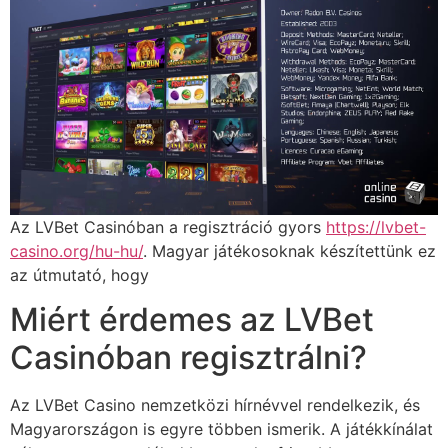
Az LVBet Casinóban a regisztráció gyors
https://lvbet-
casino.org/hu-hu/
. Magyar játékosoknak készítettünk ez
az útmutató, hogy
Miért érdemes az LVBet
Casinóban regisztrálni?
Az LVBet Casino nemzetközi hírnévvel rendelkezik, és
Magyarországon is egyre többen ismerik. A játékkínálat