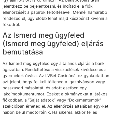
jelentkezz be bejelentkezni, és indítsd el a fiók
ellenőrzését a papírok feltöltésével. Mennél hamarabb
rendezed el, úgy előbb lehet majd készpénzt kivenni a
fókodról.
Az Ismerd meg ügyfeled
(Ismerd meg ügyfeled) eljárás
bemutatása
Az Ismerd meg ügyfeled egy általános eljárás a banki
ágazatban. Rendeltetése a visszaélések kivédése és a
gyermekek óvása. Az LVBet Casinónál ez gyakorlatban
azt jelent, hogy fel kell töltened a igazolványod vagy
passzusod másolatát, és adott esetben egy
lakcímdokumentumot. Ezeket a okmányokat a játékos
fiókodban, a “Saját adatok” vagy “Dokumentumok”
szekcióban érheted el. Az ellenőrzés általában egy-két
napon belül megtörténik. Ha sikeres, akkor teljes