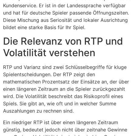
Kundenservice. Er ist in der Landessprache verfügbar
und hat für deutsche Spieler passende Öffnungszeiten.
Diese Mischung aus Seriosität und lokaler Ausrichtung
bildet eine starke Basis für Ihr Spiel.
Die Relevanz von RTP und
Volatilität verstehen
RTP und Varianz sind zwei Schlüsselbegriffe für kluge
Spielentscheidungen. Der RTP zeigt den
mathematischen Prozentsatz der Einsätze an, der über
einen längeren Zeitraum an die Spieler zurückgezahlt
wird. Die Volatilität beschreibt das Risikoprofil eines
Spiels. Sie gibt an, wie oft und in welcher Summe
Auszahlungen zu rechnen sind.
Ein niedriger RTP ist über einen längeren Zeitraum
günstig, bedeutet jedoch nicht über zeitnahe Gewinne