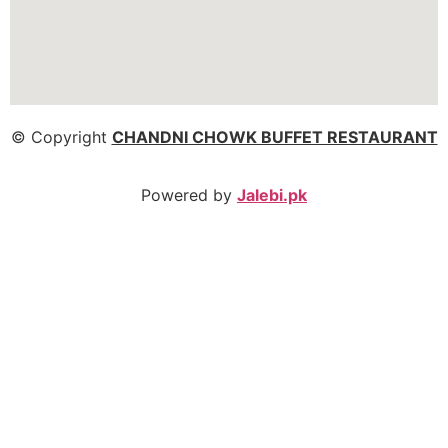
© Copyright
CHANDNI CHOWK BUFFET RESTAURANT
Powered by
Jalebi.pk