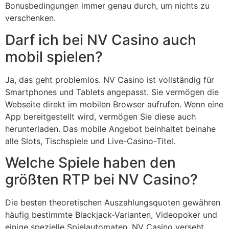
Bonusbedingungen immer genau durch, um nichts zu
verschenken.
Darf ich bei NV Casino auch
mobil spielen?
Ja, das geht problemlos. NV Casino ist vollständig für
Smartphones und Tablets angepasst. Sie vermögen die
Webseite direkt im mobilen Browser aufrufen. Wenn eine
App bereitgestellt wird, vermögen Sie diese auch
herunterladen. Das mobile Angebot beinhaltet beinahe
alle Slots, Tischspiele und Live-Casino-Titel.
Welche Spiele haben den
größten RTP bei NV Casino?
Die besten theoretischen Auszahlungsquoten gewähren
häufig bestimmte Blackjack-Varianten, Videopoker und
einige spezielle Spielautomaten. NV Casino verseht