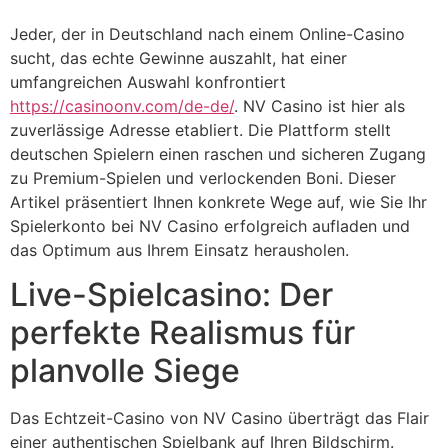
Jeder, der in Deutschland nach einem Online-Casino
sucht, das echte Gewinne auszahlt, hat einer
umfangreichen Auswahl konfrontiert
https://casinoonv.com/de-de/
. NV Casino ist hier als
zuverlässige Adresse etabliert. Die Plattform stellt
deutschen Spielern einen raschen und sicheren Zugang
zu Premium-Spielen und verlockenden Boni. Dieser
Artikel präsentiert Ihnen konkrete Wege auf, wie Sie Ihr
Spielerkonto bei NV Casino erfolgreich aufladen und
das Optimum aus Ihrem Einsatz herausholen.
Live-Spielcasino: Der
perfekte Realismus für
planvolle Siege
Das Echtzeit-Casino von NV Casino überträgt das Flair
einer authentischen Spielbank auf Ihren Bildschirm.