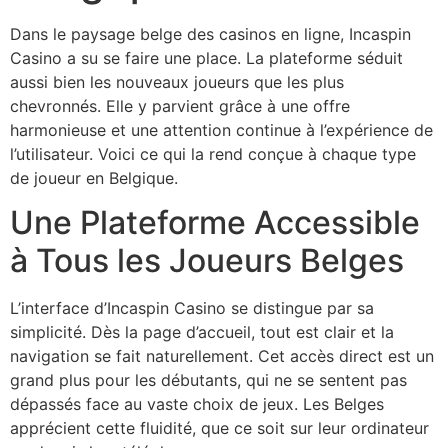
Dans le paysage belge des casinos en ligne, Incaspin
Casino a su se faire une place. La plateforme séduit
aussi bien les nouveaux joueurs que les plus
chevronnés. Elle y parvient grâce à une offre
harmonieuse et une attention continue à l’expérience de
l’utilisateur. Voici ce qui la rend conçue à chaque type
de joueur en Belgique.
Une Plateforme Accessible
à Tous les Joueurs Belges
L’interface d’Incaspin Casino se distingue par sa
simplicité. Dès la page d’accueil, tout est clair et la
navigation se fait naturellement. Cet accès direct est un
grand plus pour les débutants, qui ne se sentent pas
dépassés face au vaste choix de jeux. Les Belges
apprécient cette fluidité, que ce soit sur leur ordinateur