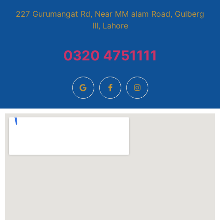
227 Gurumangat Rd, Near MM alam Road, Gulberg
III, Lahore
0320 4751111