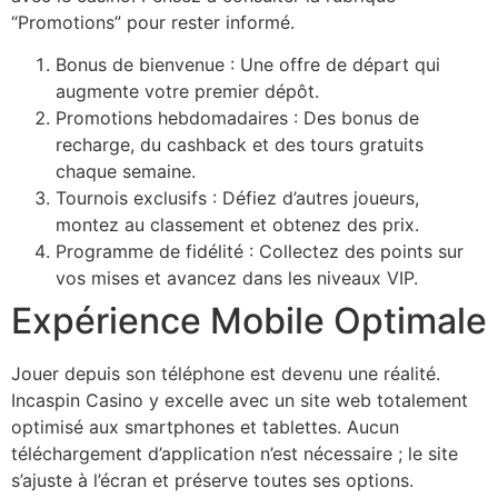
“Promotions” pour rester informé.
Bonus de bienvenue : Une offre de départ qui
augmente votre premier dépôt.
Promotions hebdomadaires : Des bonus de
recharge, du cashback et des tours gratuits
chaque semaine.
Tournois exclusifs : Défiez d’autres joueurs,
montez au classement et obtenez des prix.
Programme de fidélité : Collectez des points sur
vos mises et avancez dans les niveaux VIP.
Expérience Mobile Optimale
Jouer depuis son téléphone est devenu une réalité.
Incaspin Casino y excelle avec un site web totalement
optimisé aux smartphones et tablettes. Aucun
téléchargement d’application n’est nécessaire ; le site
s’ajuste à l’écran et préserve toutes ses options.