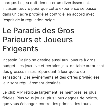
marque. Le jeu doit demeurer un divertissement.
Incaspin œuvre pour que cette expérience se passe
dans un cadre protégé et contrôlé, en accord avec
l’esprit de la régulation belge.
Le Paradis des Gros
Parieurs et Joueurs
Exigeants
Incaspin Casino se destine aussi aux joueurs à gros
budget. Les jeux live et certains jeux de table autorisent
des grosses mises, répondant à leur quête de
sensations. Des événements et des offres privilégiées
leur sont régulièrement destinés.
Le club VIP rétribue largement les membres les plus
fidèles. Plus vous jouez, plus vous gagnez de points,
que vous échangez contre des primes, des tours