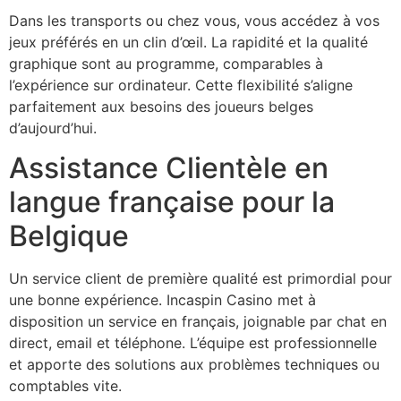
Dans les transports ou chez vous, vous accédez à vos
jeux préférés en un clin d’œil. La rapidité et la qualité
graphique sont au programme, comparables à
l’expérience sur ordinateur. Cette flexibilité s’aligne
parfaitement aux besoins des joueurs belges
d’aujourd’hui.
Assistance Clientèle en
langue française pour la
Belgique
Un service client de première qualité est primordial pour
une bonne expérience. Incaspin Casino met à
disposition un service en français, joignable par chat en
direct, email et téléphone. L’équipe est professionnelle
et apporte des solutions aux problèmes techniques ou
comptables vite.