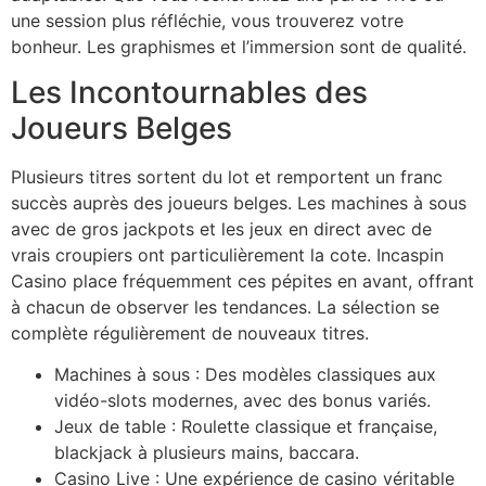
une session plus réfléchie, vous trouverez votre
bonheur. Les graphismes et l’immersion sont de qualité.
Les Incontournables des
Joueurs Belges
Plusieurs titres sortent du lot et remportent un franc
succès auprès des joueurs belges. Les machines à sous
avec de gros jackpots et les jeux en direct avec de
vrais croupiers ont particulièrement la cote. Incaspin
Casino place fréquemment ces pépites en avant, offrant
à chacun de observer les tendances. La sélection se
complète régulièrement de nouveaux titres.
Machines à sous : Des modèles classiques aux
vidéo-slots modernes, avec des bonus variés.
Jeux de table : Roulette classique et française,
blackjack à plusieurs mains, baccara.
Casino Live : Une expérience de casino véritable