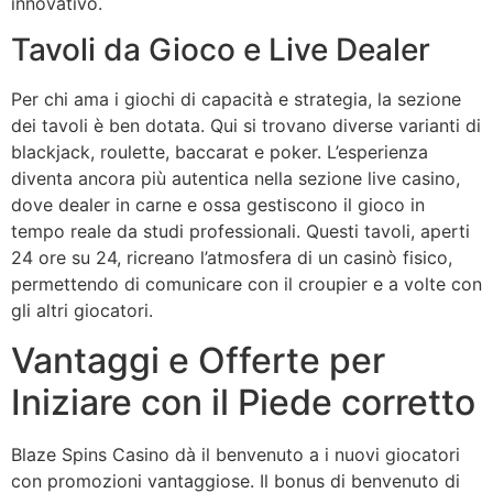
innovativo.
Tavoli da Gioco e Live Dealer
Per chi ama i giochi di capacità e strategia, la sezione
dei tavoli è ben dotata. Qui si trovano diverse varianti di
blackjack, roulette, baccarat e poker. L’esperienza
diventa ancora più autentica nella sezione live casino,
dove dealer in carne e ossa gestiscono il gioco in
tempo reale da studi professionali. Questi tavoli, aperti
24 ore su 24, ricreano l’atmosfera di un casinò fisico,
permettendo di comunicare con il croupier e a volte con
gli altri giocatori.
Vantaggi e Offerte per
Iniziare con il Piede corretto
Blaze Spins Casino dà il benvenuto a i nuovi giocatori
con promozioni vantaggiose. Il bonus di benvenuto di