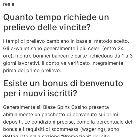
reale.
Quanto tempo richiede un
prelievo delle vincite?
I tempi di prelievo cambiano in base al metodo scelto.
Gli e-wallet sono generalmente i più celeri (entro 24
ore), mentre bonifici bancari e carte richiedono da 1 a 3
giorni lavorativi. Il conto va verificato integralmente
prima del primo prelievo.
Esiste un bonus di benvenuto
per i nuovi iscritti?
Generalmente sì. Blaze Spins Casino presenta
abitualmente un pacchetto di benvenuto sui primi
depositi. Le condizioni precise, come la percentuale del
bonus e i requisiti di scommessa (wagering), sono
dettagliate nella sezione “Promozioni” del sito.