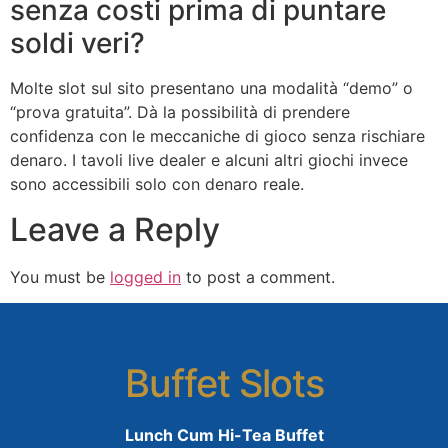
senza costi prima di puntare
soldi veri?
Molte slot sul sito presentano una modalità “demo” o
“prova gratuita”. Dà la possibilità di prendere
confidenza con le meccaniche di gioco senza rischiare
denaro. I tavoli live dealer e alcuni altri giochi invece
sono accessibili solo con denaro reale.
Leave a Reply
You must be
logged in
to post a comment.
Buffet Slots
Lunch Cum Hi-Tea Buffet