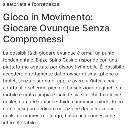
aleatorietà e l’correttezza.
Gioco in Movimento:
Giocare Ovunque Senza
Compromessi
La possibilità di giocare ovunque è ormai un punto
fondamentale. Blaze Spins Casino risponde con una
piattaforma adattata per dispositivi mobile. È possibile
accedere direttamente dal browser di smartphone o
tablet, senza bisogno di app, e avere un’interfaccia
adatta allo schermo piccolo. La selezione di giochi su
mobile è molto ampia e include sia slot che tavoli live
dealer, con performance fluide e immagini nitide. Ecco
come ci si può dedicare nell’azione dei soldi veri in
qualsiasi momento e luogo, basta una connessione
internet stabile.