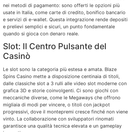
nei metodi di pagamento: sono offerti le opzioni più
usate in Italia, come carte di credito, bonifico bancario
e servizi di e-wallet. Questa integrazione rende depositi
e prelievi semplici e sicuri, un punto fondamentale
quando si gioca con denaro reale.
Slot: Il Centro Pulsante del
Casinò
Le slot sono la categoria più estesa e amata. Blaze
Spins Casino mette a disposizione centinaia di titoli,
dalle classiche slot a 3 rulli alle video slot moderne con
grafica 3D e storie coinvolgenti. Ci sono giochi con
meccaniche diverse, come le Megaways che offrono
migliaia di modi per vincere, o titoli con jackpot
progressivi, dove il montepremi cresce finché non viene
vinto. La collaborazione con sviluppatori rinomati
garantisce una qualità tecnica elevata e un gameplay