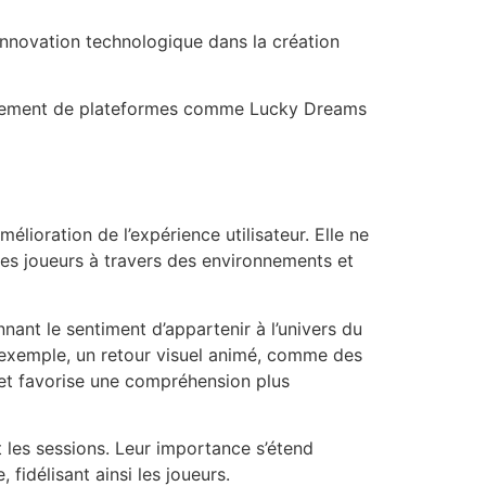
innovation technologique dans la création
engagement de plateformes comme Lucky Dreams
élioration de l’expérience utilisateur. Elle ne
les joueurs à travers des environnements et
ant le sentiment d’appartenir à l’univers du
r exemple, un retour visuel animé, comme des
 et favorise une compréhension plus
t les sessions. Leur importance s’étend
fidélisant ainsi les joueurs.