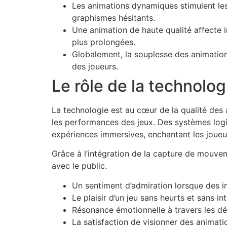
Les animations dynamiques stimulent les r
graphismes hésitants.
Une animation de haute qualité affecte i
plus prolongées.
Globalement, la souplesse des animations
des joueurs.
Le rôle de la technolog
La technologie est au cœur de la qualité des
les performances des jeux. Des systèmes logi
expériences immersives, enchantant les joueu
Grâce à l’intégration de la capture de mouvement
avec le public.
Un sentiment d’admiration lorsque des i
Le plaisir d’un jeu sans heurts et sans in
Résonance émotionnelle à travers les d
La satisfaction de visionner des animatio