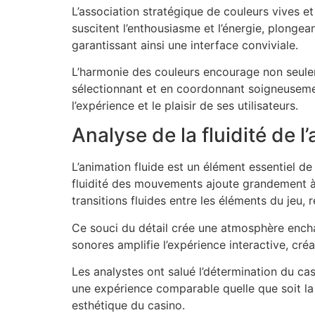
L’association stratégique de couleurs vives et
suscitent l’enthousiasme et l’énergie, plonge
garantissant ainsi une interface conviviale.
L’harmonie des couleurs encourage non seule
sélectionnant et en coordonnant soigneusemen
l’expérience et le plaisir de ses utilisateurs.
Analyse de la fluidité de l
L’animation fluide est un élément essentiel de
fluidité des mouvements ajoute grandement à 
transitions fluides entre les éléments du jeu, 
Ce souci du détail crée une atmosphère enchan
sonores amplifie l’expérience interactive, créan
Les analystes ont salué l’détermination du cas
une expérience comparable quelle que soit la
esthétique du casino.