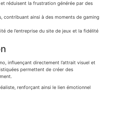
 et réduisent la frustration générée par des
urs, contribuant ainsi à des moments de gaming
de l’entreprise du site de jeux et la fidélité
on
influençant directement l’attrait visuel et
istiquées permettent de créer des
ement.
éaliste, renforçant ainsi le lien émotionnel