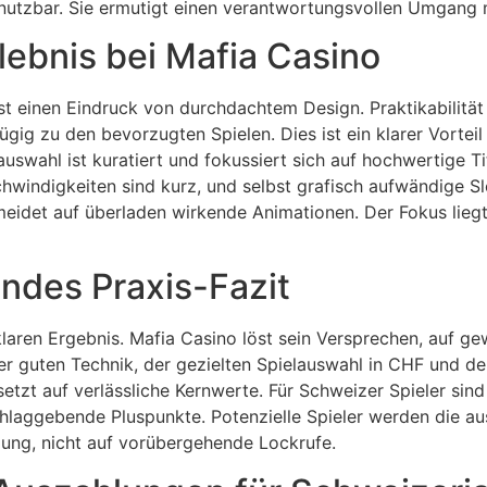
t nutzbar. Sie ermutigt einen verantwortungsvollen Umgang 
lebnis bei Mafia Casino
sst einen Eindruck von durchdachtem Design. Praktikabilitä
gig zu den bevorzugten Spielen. Dies ist ein klarer Vorteil fü
uswahl ist kuratiert und fokussiert sich auf hochwertige Ti
windigkeiten sind kurz, und selbst grafisch aufwändige Sl
meidet auf überladen wirkende Animationen. Der Fokus lieg
des Praxis-Fazit
aren Ergebnis. Mafia Casino löst sein Versprechen, auf gewi
 der guten Technik, der gezielten Spielauswahl in CHF und 
zt auf verlässliche Kernwerte. Für Schweizer Spieler sind
hlaggebende Pluspunkte. Potenzielle Spieler werden die 
dung, nicht auf vorübergehende Lockrufe.