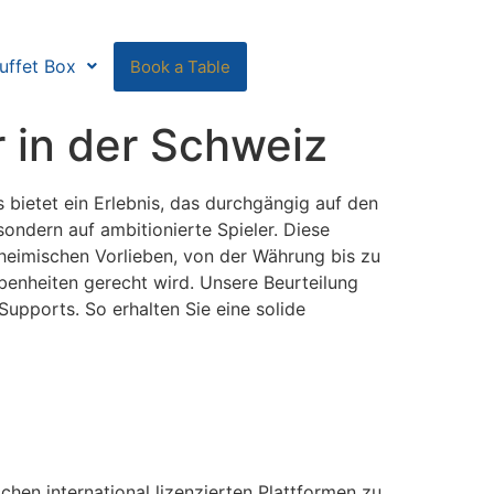
uffet Box
Book a Table
r in der Schweiz
s bietet ein Erlebnis, das durchgängig auf den
sondern auf ambitionierte Spieler. Diese
nheimischen Vorlieben, von der Währung bis zu
enheiten gerecht wird. Unsere Beurteilung
upports. So erhalten Sie eine solide
lchen international lizenzierten Plattformen zu