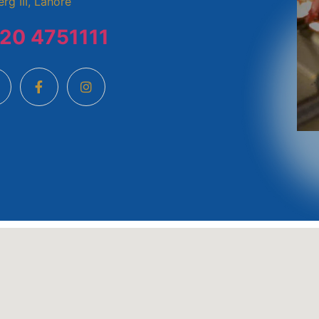
rg III, Lahore
20 4751111