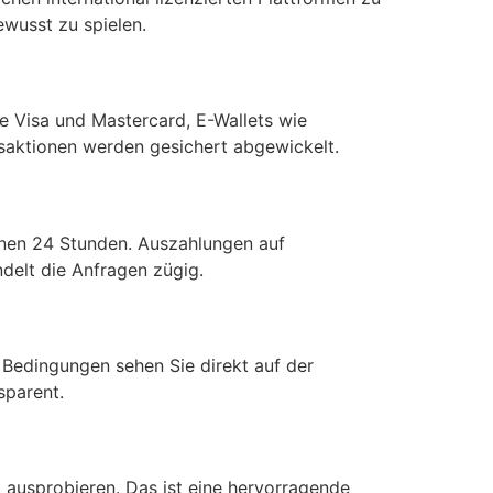
wusst zu spielen.
 Visa und Mastercard, E-Wallets wie
saktionen werden gesichert abgewickelt.
innen 24 Stunden. Auszahlungen auf
delt die Anfragen zügig.
 Bedingungen sehen Sie direkt auf der
sparent.
 ausprobieren. Das ist eine hervorragende