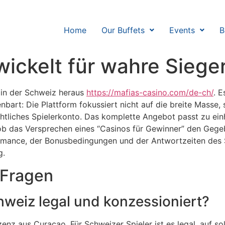
Home
Our Buffets
Events
B
wickelt für wahre Siege
 in der Schweiz heraus
https://mafias-casino.com/de-ch/
. E
nbart: Die Plattform fokussiert nicht auf die breite Masse, 
ichtliches Spielerkonto. Das komplette Angebot passt zu ei
b das Versprechen eines “Casinos für Gewinner” den Gegeb
ormance, der Bonusbedingungen und der Antwortzeiten des S
g.
 Fragen
chweiz legal und konzessioniert?
enz aus Curaçao. Für Schweizer Spieler ist es legal, auf so