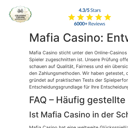
Mafia Casino: Ent
Mafia Casino sticht unter den Online-Casinos
Spieler zugeschnitten ist. Unsere Prüfung offe
schauen auf Qualität, Fairness und ein übers
den Zahlungsmethoden. Wir haben getestet, o
gründet auf praktischen Tests der Spielperf
Entscheidungsgrundlage für Ihre Entscheidun
FAQ – Häufig gestellte
Ist Mafia Casino in der S
Mafia Casino hat eine weltweite Glücksspielliz