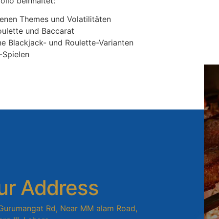
lio beinhaltet:
enen Themes und Volatilitäten
oulette und Baccarat
ne Blackjack- und Roulette-Varianten
-Spielen
ur Address
Gurumangat Rd, Near MM alam Road,