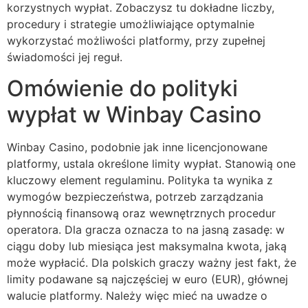
korzystnych wypłat. Zobaczysz tu dokładne liczby,
procedury i strategie umożliwiające optymalnie
wykorzystać możliwości platformy, przy zupełnej
świadomości jej reguł.
Omówienie do polityki
wypłat w Winbay Casino
Winbay Casino, podobnie jak inne licencjonowane
platformy, ustala określone limity wypłat. Stanowią one
kluczowy element regulaminu. Polityka ta wynika z
wymogów bezpieczeństwa, potrzeb zarządzania
płynnością finansową oraz wewnętrznych procedur
operatora. Dla gracza oznacza to na jasną zasadę: w
ciągu doby lub miesiąca jest maksymalna kwota, jaką
może wypłacić. Dla polskich graczy ważny jest fakt, że
limity podawane są najczęściej w euro (EUR), głównej
walucie platformy. Należy więc mieć na uwadze o