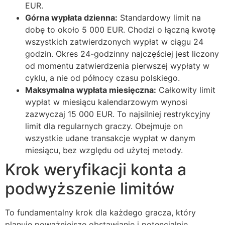
EUR.
Górna wypłata dzienna:
Standardowy limit na
dobę to około 5 000 EUR. Chodzi o łączną kwotę
wszystkich zatwierdzonych wypłat w ciągu 24
godzin. Okres 24-godzinny najczęściej jest liczony
od momentu zatwierdzenia pierwszej wypłaty w
cyklu, a nie od północy czasu polskiego.
Maksymalna wypłata miesięczna:
Całkowity limit
wypłat w miesiącu kalendarzowym wynosi
zazwyczaj 15 000 EUR. To najsilniej restrykcyjny
limit dla regularnych graczy. Obejmuje on
wszystkie udane transakcje wypłat w danym
miesiącu, bez względu od użytej metody.
Krok weryfikacji konta a
podwyższenie limitów
To fundamentalny krok dla każdego gracza, który
planuje poważniejsze obstawianie i potencjalnie