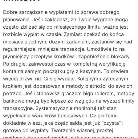
Dobre zarządzanie wypłatami to sprawa dobrego
planowania. Jeśli zakładasz, że Twoje wygrane mogą
często zbliżać się do miesięcznego limitu, ważne jest
rozbicie wypłat w czasie. Zamiast czekać do końca
miesiąca z jednym, dużym żądaniem, zastanów się nad
regularniejsze, mniejsze transakcje. Umożliwia to na
płynniejszy przepływ środków i zapobieżenie blokady.
Po drugie, zainwestuj czas w kompletną weryfikację
konta na samym początku gry z kasynem. To otwiera
więcej drzwi, niż Ci się wydaje. Kolejnym użytecznym
krokiem jest dopasowanie metody płatności do swoich
potrzeb. Jeśli stanowisz graczem high rollerem, metody
bankowe mogą być lepsze ze względu na wyższe limity
transakcyjne. Systematycznie monitoruj też stan
wypełniania warunków bonusowych. Dzięki temu
dokładnie wiesz, jaka część salda jest już “czysta” i
gotowa do wypłaty. Tworzenie własnej, prostej
ewidencji złożonych wypłat w danym miesiącu wesprze