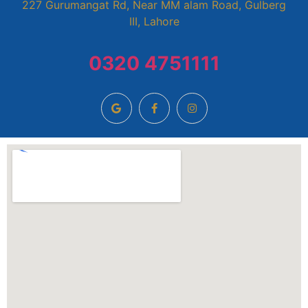
227 Gurumangat Rd, Near MM alam Road, Gulberg
III, Lahore
0320 4751111