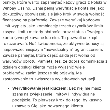
punkty, które warto zapamiętać każdy gracz z Polski w
Winbay Casino. Uznaj pełną weryfikację konta nie jako
dokuczliwy obowiązek, ale jako krok w swoją wolność
finansową na platformie. Zawsze weryfikuj końcowy
limit wypłaty jako kombinację trzech czynników: limitu
kasyna, limitu metody płatności oraz statusu Twojego
konta (zweryfikowane lub nie). To pozwoli uniknąć
rozczarowań. Noś świadomość, że aktywne bonusy są
najpowszechniejszym “niewidzialnym” ograniczeniem.
Zawsze pamiętaj, która część salda jest wolna od
warunków obrotu. Pamiętaj też, że dobra komunikacja z
działem obsługi klienta może wyjaśnić wiele
problemów, zanim jeszcze się pojawią. Ma
zastosowanie to zwłaszcza wyjątkowych sytuacji.
Weryfikowanie jest kluczem:
Bez niej nie masz
szans na zwiększenie limitów i indywidualne
podejście. To pierwszy krok do tego, by kasyno
uznawało Cię jako poważnego klienta.