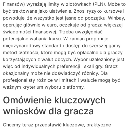
Finansów) wyrażają limity w złotówkach (PLN). Może to
być traktowane jako ułatwienie. Znosi ryzyko kursowe i
powoduje, że wszystko jest jasne od początku. Winbay,
operując głównie w euro, oczekuje od gracza większej
świadomości finansowej. Trzeba uwzględniać
potencjalne wahania kursu. W zamian proponuje
międzynarodowy standard i dostęp do szerszej gamy
metod płatności, które mogą być opłacalne dla graczy
korzystających z walut obcych. Wybór uzależniony jest
więc od indywidualnych preferencji i skali gry. Gracz
okazjonalny może nie doświadczyć różnicy. Dla
profesjonalisty różnice w limitach i walucie mogą być
ważnym kryterium wyboru platformy.
Omówienie kluczowych
wniosków dla gracza
Chcemy teraz przedstawić kluczowe, praktyczne