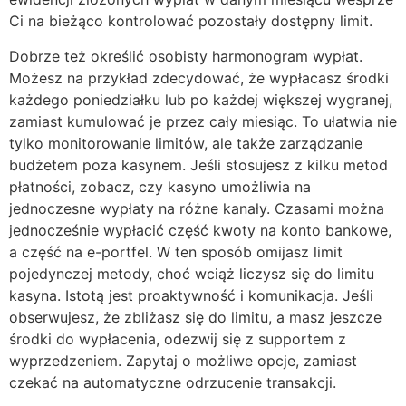
Ci na bieżąco kontrolować pozostały dostępny limit.
Dobrze też określić osobisty harmonogram wypłat.
Możesz na przykład zdecydować, że wypłacasz środki
każdego poniedziałku lub po każdej większej wygranej,
zamiast kumulować je przez cały miesiąc. To ułatwia nie
tylko monitorowanie limitów, ale także zarządzanie
budżetem poza kasynem. Jeśli stosujesz z kilku metod
płatności, zobacz, czy kasyno umożliwia na
jednoczesne wypłaty na różne kanały. Czasami można
jednocześnie wypłacić część kwoty na konto bankowe,
a część na e-portfel. W ten sposób omijasz limit
pojedynczej metody, choć wciąż liczysz się do limitu
kasyna. Istotą jest proaktywność i komunikacja. Jeśli
obserwujesz, że zbliżasz się do limitu, a masz jeszcze
środki do wypłacenia, odezwij się z supportem z
wyprzedzeniem. Zapytaj o możliwe opcje, zamiast
czekać na automatyczne odrzucenie transakcji.