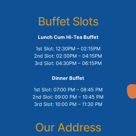
Buffet Slots
Lunch Cum Hi-Tea Buffet
1st Slot: 12:30PM – 02:15PM
2nd Slot: 02:30PM – 04:15PM
3rd Slot: 04:30PM – 06:15PM
Dinner Buffet
1st Slot: 07:00 PM – 08:45 PM
2nd Slot: 09:00 PM – 10:45 PM
3rd Slot: 10:00 PM – 11:30 PM
Our Address