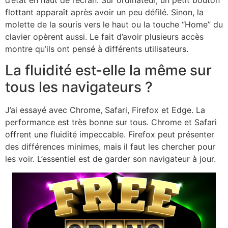
flottant apparaît après avoir un peu défilé. Sinon, la
molette de la souris vers le haut ou la touche “Home” du
clavier opèrent aussi. Le fait d’avoir plusieurs accès
montre qu’ils ont pensé à différents utilisateurs.
La fluidité est-elle la même sur
tous les navigateurs ?
J’ai essayé avec Chrome, Safari, Firefox et Edge. La
performance est très bonne sur tous. Chrome et Safari
offrent une fluidité impeccable. Firefox peut présenter
des différences minimes, mais il faut les chercher pour
les voir. L’essentiel est de garder son navigateur à jour.