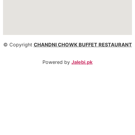
© Copyright
CHANDNI CHOWK BUFFET RESTAURANT
Powered by
Jalebi.pk