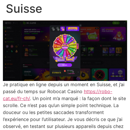
Suisse
Je pratique en ligne depuis un moment en Suisse, et j’ai
passé du temps sur Robocat Casino
https://robo-
cat.eu/fr-ch/
. Un point m’a marqué : la façon dont le site
scrolle. Ce n’est pas qu’un simple point technique. La
douceur ou les petites saccades transforment
l’expérience pour l’utilisateur. Je vous décris ce que j’ai
observé, en testant sur plusieurs appareils depuis chez