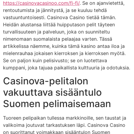
https://casinovacasinoo.com/fi-fi/
. Se on ajanvietettä,
rentoutumista ja jännitystä, ja se kuuluu tehdä
vastuuntuntoisesti. Casinova Casino tietää tämän.
Heidän alustansa liittää huipputason pelit täyteen
turvallisuuteen ja palveluun, joka on suunniteltu
nimenomaan suomalaista pelaajaa varten. Tässä
artikkelissa näemme, kuinka tämä kasino antaa iloa ja
mielenrauhaa jokaisen kierroksen ja kierroksen myötä.
Se on paljon kuin pelisivusto; se on luotettava
kumppani, joka tajuaa paikallista kulttuuria ja odotuksia.
Casinova-pelitalon
vakuuttava sisääntulo
Suomen pelimaisemaan
Tuoreen pelipaikan tullessa markkinoille, sen taustat ja
valikoima joutuvat tarkastuksen läpi. Casinova Casino
on suorittanut voimakkaan sisääntulon Suomen