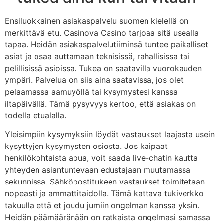
Ensiluokkainen asiakaspalvelu suomen kielellä on
merkittävä etu. Casinova Casino tarjoaa sitä usealla
tapaa. Heidän asiakaspalvelutiiminsä tuntee paikalliset
asiat ja osaa auttamaan teknisissä, rahallisissa tai
pelillisissä asioissa. Tukea on saatavilla vuorokauden
ympäri. Palvelua on siis aina saatavissa, jos olet
pelaamassa aamuyöllä tai kysymystesi kanssa
iltapäivällä. Tämä pysyvyys kertoo, että asiakas on
todella etualalla.
Yleisimpiin kysymyksiin löydät vastaukset laajasta usein
kysyttyjen kysymysten osiosta. Jos kaipaat
henkilökohtaista apua, voit saada live-chatin kautta
yhteyden asiantuntevaan edustajaan muutamassa
sekunnissa. Sähköpostitukeen vastaukset toimitetaan
nopeasti ja ammattitaidolla. Tämä kattava tukiverkko
takuulla että et joudu jumiin ongelman kanssa yksin.
Heidän päämääränään on ratkaista ongelmasi samassa