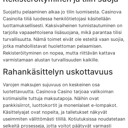
Suojattu pelaaminen alkaa jo tilin luomisesta. Casinova
Casinolla tiliä luodessa henkilötietojasi käsitellään
luottamuksellisesti. Kaksivaiheinen tunnistautuminen on
tarjolla vapaaehtoisena lisäsuojana, mikä parantaa tilisi
turvallisuutta. Nämä toimet eivät ole esteitä vaan suojia,
jotka mahdollistavat huolettoman pelaamisen.
Rekisteröityminen on nopea, mutta riittävän kattava
varmistamaan alustan turvallisuuden kaikille.
Rahankäsittelyn uskottavuus
Varojen maksujen sujuvuus on keskeinen osa
luotettavuutta. Casinova Casino tarjoaa valikoiman
kotimaisille tuttuja maksutapoja. Näihin ovat
pankkisiirrot, luottokortit ja monenlaiset e-lompakot.
Käsittelyajat ovat nopeita, ja talletukset näkyvät
useimmiten välittömästi tilillä. Kotiutuksissa noudatetaan
selkeitä prosesseja, jotta voitot päätyvät varmasti