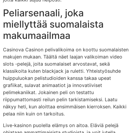
Peliarsenaali, joka
miellyttää suomalaista
makumaailmaa
Casinova Casinon pelivalikoima on koottu suomalaisten
makujen mukaan. Täältä näet laajan valikoiman video
slots -pelejä, joita suomalaiset arvostavat, sekä
klassikoita kuten blackjack ja ruletti. Yhteistyösuhde
huippuluokan pelistudioiden kanssa takaa upeat
grafiikat, sulavat animaatiot ja innovatiiviset
pelimekaniikat. Jokainen peli on testattu
riippumattomasti reilun pelin tarkistamiseksi. Laatu
näkyy heti, kun aloittaa ensimmäisen kierroksen. Kaikki
pelaa niin kuin on tarkoitus.
Live-kasinon puolella elämys on aitoa. Eläviä pelejä
ohjataan ammattimaisista studioista, ja voit jutella