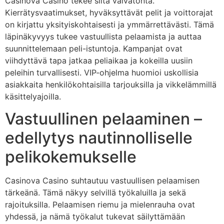
Casinova Casino tekee siitä vaivatonta.
Kierrätysvaatimukset, hyväksyttävät pelit ja voittorajat
on kirjattu yksityiskohtaisesti ja ymmärrettävästi. Tämä
läpinäkyvyys tukee vastuullista pelaamista ja auttaa
suunnittelemaan peli-istuntoja. Kampanjat ovat
viihdyttävä tapa jatkaa peliaikaa ja kokeilla uusiin
peleihin turvallisesti. VIP-ohjelma huomioi uskollisia
asiakkaita henkilökohtaisilla tarjouksilla ja vikkelämmillä
käsittelyajoilla.
Vastuullinen pelaaminen –
edellytys nautinnolliselle
pelikokemukselle
Casinova Casino suhtautuu vastuullisen pelaamisen
tärkeänä. Tämä näkyy selvillä työkaluilla ja sekä
rajoituksilla. Pelaamisen riemu ja mielenrauha ovat
yhdessä, ja nämä työkalut tukevat säilyttämään