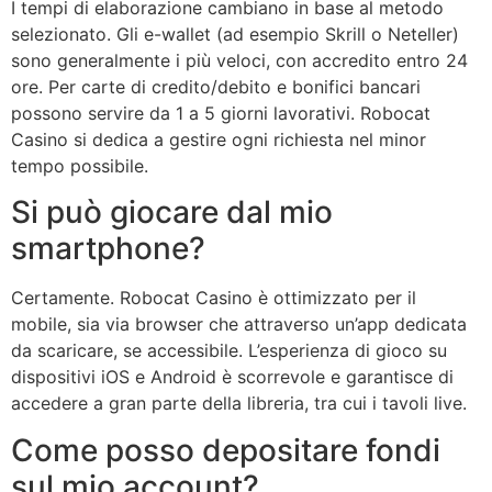
I tempi di elaborazione cambiano in base al metodo
selezionato. Gli e-wallet (ad esempio Skrill o Neteller)
sono generalmente i più veloci, con accredito entro 24
ore. Per carte di credito/debito e bonifici bancari
possono servire da 1 a 5 giorni lavorativi. Robocat
Casino si dedica a gestire ogni richiesta nel minor
tempo possibile.
Si può giocare dal mio
smartphone?
Certamente. Robocat Casino è ottimizzato per il
mobile, sia via browser che attraverso un’app dedicata
da scaricare, se accessibile. L’esperienza di gioco su
dispositivi iOS e Android è scorrevole e garantisce di
accedere a gran parte della libreria, tra cui i tavoli live.
Come posso depositare fondi
sul mio account?