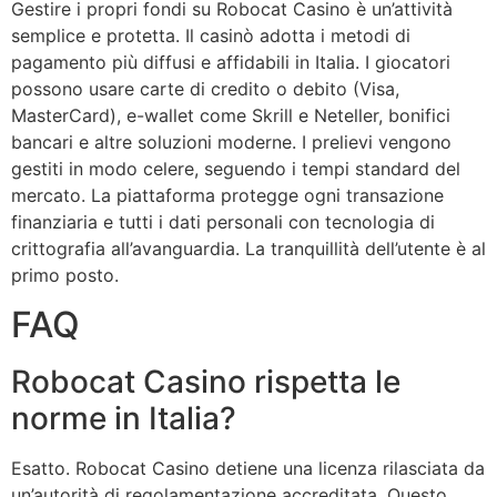
Gestire i propri fondi su Robocat Casino è un’attività
semplice e protetta. Il casinò adotta i metodi di
pagamento più diffusi e affidabili in Italia. I giocatori
possono usare carte di credito o debito (Visa,
MasterCard), e-wallet come Skrill e Neteller, bonifici
bancari e altre soluzioni moderne. I prelievi vengono
gestiti in modo celere, seguendo i tempi standard del
mercato. La piattaforma protegge ogni transazione
finanziaria e tutti i dati personali con tecnologia di
crittografia all’avanguardia. La tranquillità dell’utente è al
primo posto.
FAQ
Robocat Casino rispetta le
norme in Italia?
Esatto. Robocat Casino detiene una licenza rilasciata da
un’autorità di regolamentazione accreditata. Questo