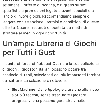
settimanali, offerte di ricarica, giri gratis su slot
specifiche e promozioni legate a eventi speciali o al
lancio di nuovi giochi. Raccomandiamo sempre di
leggere con attenzione i termini e condizioni di queste
offerte. Capire i requisiti di puntata permette di
sfruttare al meglio ogni opportunità.
Un’ampia Libreria di Giochi
per Tutti i Gusti
Il punto di forza di Robocat Casino è la sua collezione
di giochi. I giocatori italiani possono optare tra
centinaia di titoli, selezionati dai più importanti fornitori
del settore. La selezione è notevole:
Slot Machine:
Dalle tipologie classiche alle video
slot più recenti, senza trascurare i jackpot
progressivi che possono garantire vincite