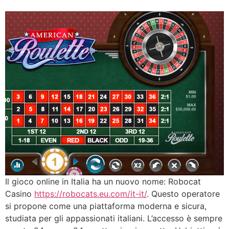
Il gioco online in Italia ha un nuovo nome: Robocat
Casino
https://robocats.eu.com/it-it/
. Questo operatore
si propone come una piattaforma moderna e sicura,
studiata per gli appassionati italiani. L’accesso è sempre