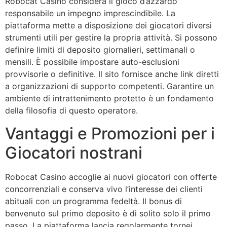
Robocat Casino considera il gioco d’azzardo
responsabile un impegno imprescindibile. La
piattaforma mette a disposizione dei giocatori diversi
strumenti utili per gestire la propria attività. Si possono
definire limiti di deposito giornalieri, settimanali o
mensili. È possibile impostare auto-esclusioni
provvisorie o definitive. Il sito fornisce anche link diretti
a organizzazioni di supporto competenti. Garantire un
ambiente di intrattenimento protetto è un fondamento
della filosofia di questo operatore.
Vantaggi e Promozioni per i
Giocatori nostrani
Robocat Casino accoglie ai nuovi giocatori con offerte
concorrenziali e conserva vivo l’interesse dei clienti
abituali con un programma fedeltà. Il bonus di
benvenuto sul primo deposito è di solito solo il primo
passo. La piattaforma lancia regolarmente tornei