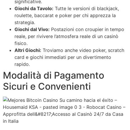
significative.
Giochi da Tavolo:
Tutte le versioni di blackjack,
roulette, baccarat e poker per chi apprezza la
strategia.
Giochi dal Vivo:
Postazioni con croupier in tempo
reale, per rivivere l’atmosfera reale di un casinò
fisico.
Altri Giochi:
Troviamo anche video poker, scratch
card e giochi immediati per un divertimento
rapido.
Modalità di Pagamento
Sicuri e Convenienti