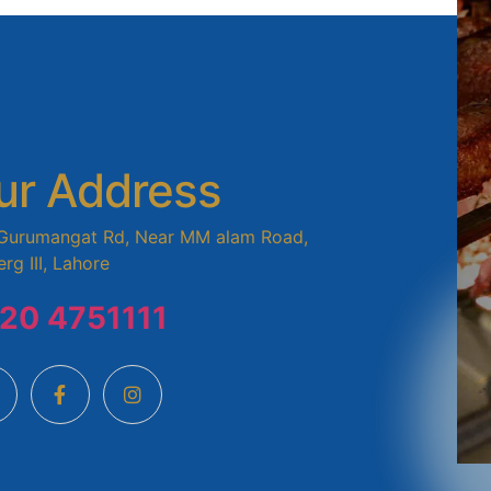
ur Address
Gurumangat Rd, Near MM alam Road,
rg III, Lahore
20 4751111