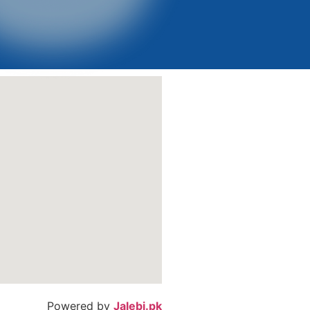
Powered by
Jalebi.pk