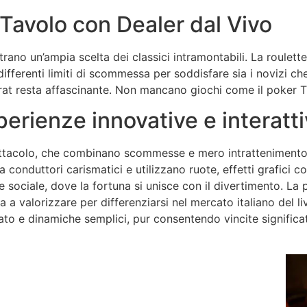
 Tavolo con Dealer dal Vivo
ntrano un’ampia scelta dei classici intramontabili. La roulet
fferenti limiti di scommessa per soddisfare sia i novizi che
arat resta affascinante. Non mancano giochi come il poker 
erienze innovative e interatt
i spettacolo, che combinano scommesse e mero intratteniment
onduttori carismatici e utilizzano ruote, effetti grafici c
 sociale, dove la fortuna si unisce con il divertimento. La p
a a valorizzare per differenziarsi nel mercato italiano del 
o e dinamiche semplici, pur consentendo vincite significat