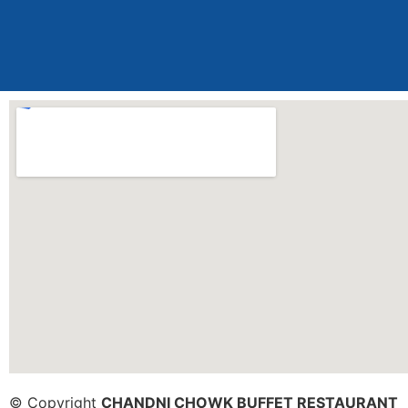
© Copyright
CHANDNI CHOWK BUFFET RESTAURANT