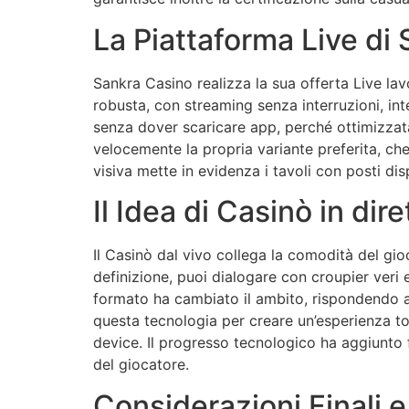
La Piattaforma Live di
Sankra Casino realizza la sua offerta Live la
robusta, con streaming senza interruzioni, int
senza dover scaricare app, perché ottimizzata
velocemente la propria variante preferita, ch
visiva mette in evidenza i tavoli con posti disp
Il Idea di Casinò in dir
Il Casinò dal vivo collega la comodità del gio
definizione, puoi dialogare con croupier veri e
formato ha cambiato il ambito, rispondendo a
questa tecnologia per creare un’esperienza tot
device. Il progresso tecnologico ha aggiunto 
del giocatore.
Considerazioni Finali e