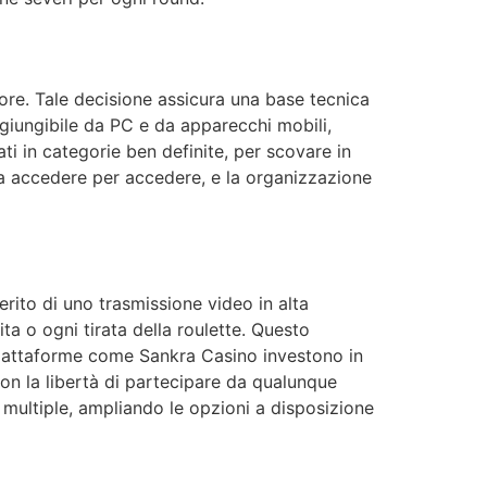
ore. Tale decisione assicura una base tecnica
aggiungibile da PC e da apparecchi mobili,
i in categorie ben definite, per scovare in
ta accedere per accedere, e la organizzazione
erito di uno trasmissione video in alta
ita o ogni tirata della roulette. Questo
Piattaforme come Sankra Casino investono in
con la libertà di partecipare da qualunque
 multiple, ampliando le opzioni a disposizione