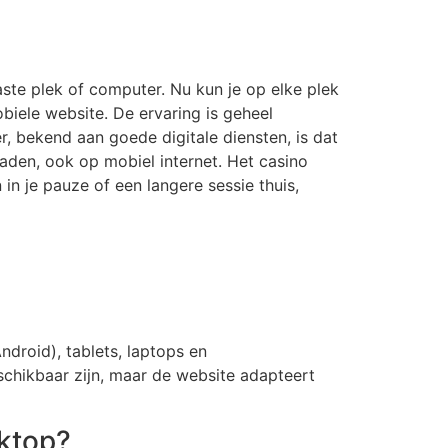
te plek of computer. Nu kun je op elke plek
biele website. De ervaring is geheel
r, bekend aan goede digitale diensten, is dat
laden, ook op mobiel internet. Het casino
in je pauze of een langere sessie thuis,
ndroid), tablets, laptops en
chikbaar zijn, maar de website adapteert
sktop?