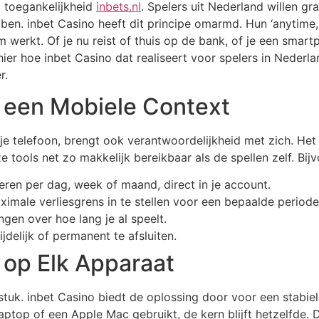
 toegankelijkheid
inbets.nl
. Spelers uit Nederland willen gr
ben. inbet Casino heeft dit principe omarmd. Hun ‘anytime,
 werkt. Of je nu reist of thuis op de bank, of je een smar
ier hoe inbet Casino dat realiseert voor spelers in Nederl
r.
 een Mobiele Context
p je telefoon, brengt ook verantwoordelijkheid met zich. H
 tools net zo makkelijk bereikbaar als de spellen zelf. Bij
eren per dag, week of maand, direct in je account.
imale verliesgrens in te stellen voor een bepaalde periode
ngen over hoe lang je al speelt.
ijdelijk of permanent te afsluiten.
 op Elk Apparaat
tuk. inbet Casino biedt de oplossing door voor een stabiel
aptop of een Apple Mac gebruikt, de kern blijft hetzelfd