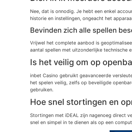
Nee, dat is onnodig. Je hebt een enkel accou
historie en instellingen, ongeacht het apparaa
Bevinden zich alle spellen be
Vrijwel het complete aanbod is geoptimaliseerd
aantal spellen met uitzonderlijke technische 
Is het veilig om op openba
inbet Casino gebruikt geavanceerde versleute
het spelen veilig, zelfs op beveiligde openb
gebruiken.
Hoe snel stortingen en o
Stortingen met iDEAL zijn nagenoeg direct ve
snel en simpel in te dienen als op een compute