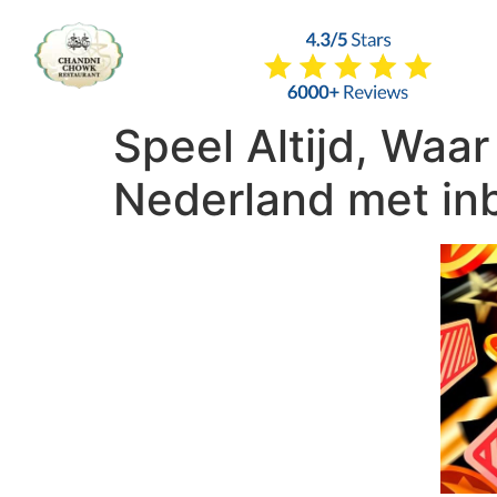
Speel Altijd, Waa
Nederland met in