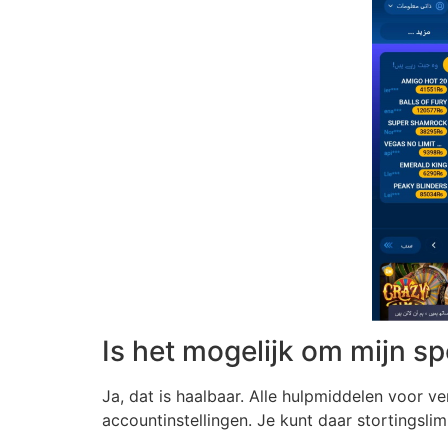
Is het mogelijk om mijn sp
Ja, dat is haalbaar. Alle hulpmiddelen voor ve
accountinstellingen. Je kunt daar stortingslimie