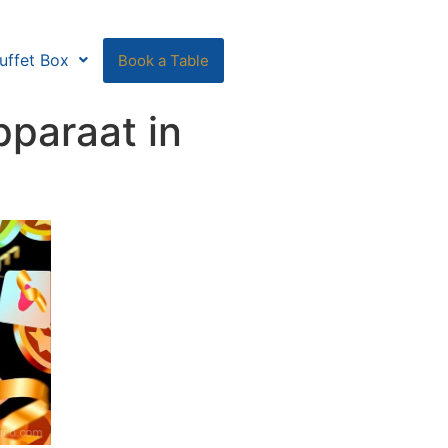
uffet Box
Book a Table
pparaat in