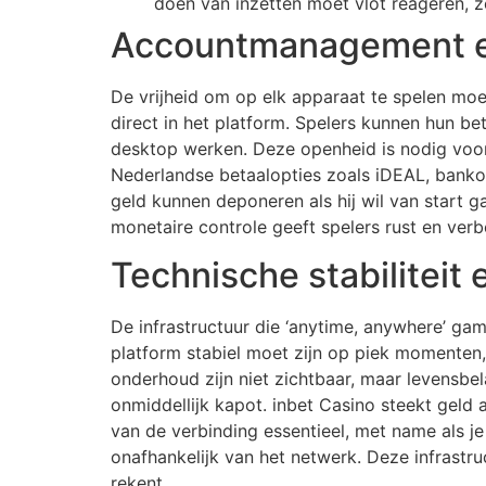
doen van inzetten moet vlot reageren, ze
Accountmanagement en 
De vrijheid om op elk apparaat te spelen moe
direct in het platform. Spelers kunnen hun bet
desktop werken. Deze openheid is nodig voor
Nederlandse betaalopties zoals iDEAL, bankove
geld kunnen deponeren als hij wil van start
monetaire controle geeft spelers rust en verb
Technische stabiliteit e
De infrastructuur die ‘anytime, anywhere’ gam
platform stabiel moet zijn op piek momenten, 
onderhoud zijn niet zichtbaar, maar levensbe
onmiddellijk kapot. inbet Casino steekt geld 
van de verbinding essentieel, met name als je
onafhankelijk van het netwerk. Deze infrastr
rekent.