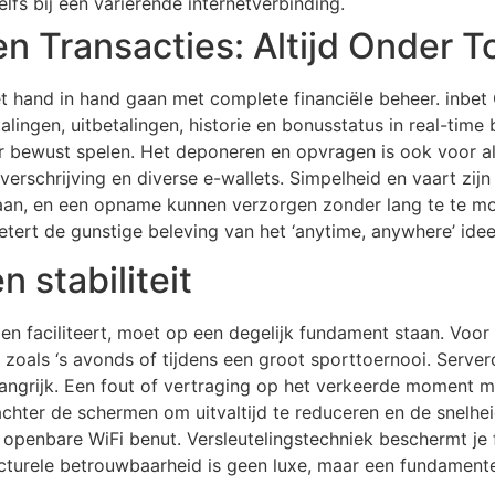
lfs bij een variërende internetverbinding.
Transacties: Altijd Onder T
t hand in hand gaan met complete financiële beheer. inbet
alingen, uitbetalingen, historie en bonusstatus in real-time
 bewust spelen. Het deponeren en opvragen is ook voor al
rschrijving en diverse e-wallets. Simpelheid en vaart zijn
 gaan, en een opname kunnen verzorgen zonder lang te te m
etert de gunstige beleving van het ‘anytime, anywhere’ idee
n stabiliteit
en faciliteert, moet op een degelijk fundament staan. Voor
zoals ‘s avonds of tijdens een groot sporttoernooi. Server
langrijk. Een fout of vertraging op het verkeerde moment 
achter de schermen om uitvaltijd te reduceren en de snelhe
 openbare WiFi benut. Versleutelingstechniek beschermt je 
ucturele betrouwbaarheid is geen luxe, maar een fundament