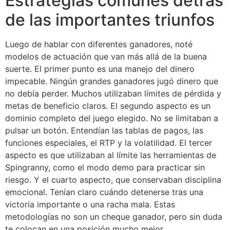
Estrategias comunes detrás
de las importantes triunfos
Luego de hablar con diferentes ganadores, noté
modelos de actuación que van más allá de la buena
suerte. El primer punto es una manejo del dinero
impecable. Ningún grandes ganadores jugó dinero que
no debía perder. Muchos utilizaban límites de pérdida y
metas de beneficio claros. El segundo aspecto es un
dominio completo del juego elegido. No se limitaban a
pulsar un botón. Entendían las tablas de pagos, las
funciones especiales, el RTP y la volatilidad. El tercer
aspecto es que utilizaban al límite las herramientas de
Spingranny, como el modo demo para practicar sin
riesgo. Y el cuarto aspecto, que conservaban disciplina
emocional. Tenían claro cuándo detenerse tras una
victoria importante o una racha mala. Estas
metodologías no son un cheque ganador, pero sin duda
te colocan en una posición mucho mejor.