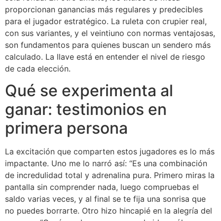
proporcionan ganancias más regulares y predecibles
para el jugador estratégico. La ruleta con crupier real,
con sus variantes, y el veintiuno con normas ventajosas,
son fundamentos para quienes buscan un sendero más
calculado. La llave está en entender el nivel de riesgo
de cada elección.
Qué se experimenta al
ganar: testimonios en
primera persona
La excitación que comparten estos jugadores es lo más
impactante. Uno me lo narró así: “Es una combinación
de incredulidad total y adrenalina pura. Primero miras la
pantalla sin comprender nada, luego compruebas el
saldo varias veces, y al final se te fija una sonrisa que
no puedes borrarte. Otro hizo hincapié en la alegría del