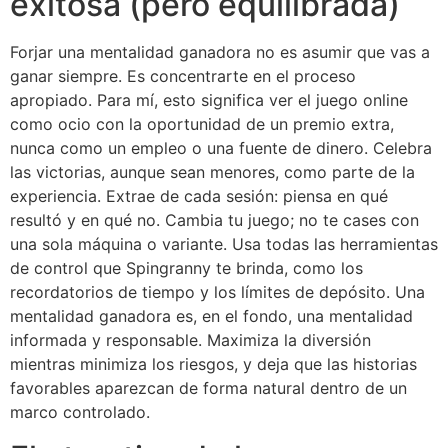
exitosa (pero equilibrada)
Forjar una mentalidad ganadora no es asumir que vas a
ganar siempre. Es concentrarte en el proceso
apropiado. Para mí, esto significa ver el juego online
como ocio con la oportunidad de un premio extra,
nunca como un empleo o una fuente de dinero. Celebra
las victorias, aunque sean menores, como parte de la
experiencia. Extrae de cada sesión: piensa en qué
resultó y en qué no. Cambia tu juego; no te cases con
una sola máquina o variante. Usa todas las herramientas
de control que Spingranny te brinda, como los
recordatorios de tiempo y los límites de depósito. Una
mentalidad ganadora es, en el fondo, una mentalidad
informada y responsable. Maximiza la diversión
mientras minimiza los riesgos, y deja que las historias
favorables aparezcan de forma natural dentro de un
marco controlado.