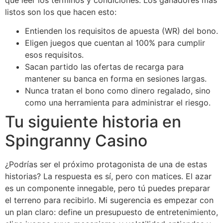
listos son los que hacen esto:
Entienden los requisitos de apuesta (WR) del bono.
Eligen juegos que cuentan al 100% para cumplir
esos requisitos.
Sacan partido las ofertas de recarga para
mantener su banca en forma en sesiones largas.
Nunca tratan el bono como dinero regalado, sino
como una herramienta para administrar el riesgo.
Tu siguiente historia en
Spingranny Casino
¿Podrías ser el próximo protagonista de una de estas
historias? La respuesta es sí, pero con matices. El azar
es un componente innegable, pero tú puedes preparar
el terreno para recibirlo. Mi sugerencia es empezar con
un plan claro: define un presupuesto de entretenimiento,