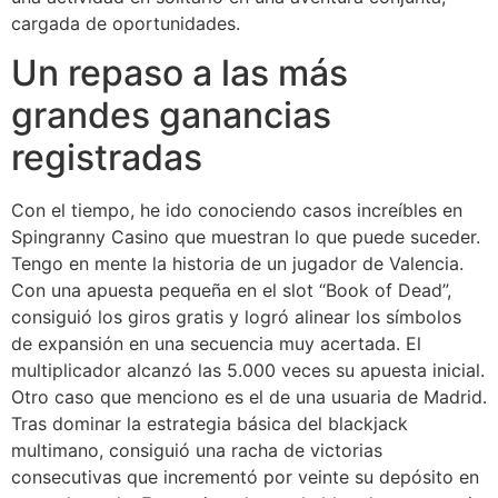
cargada de oportunidades.
Un repaso a las más
grandes ganancias
registradas
Con el tiempo, he ido conociendo casos increíbles en
Spingranny Casino que muestran lo que puede suceder.
Tengo en mente la historia de un jugador de Valencia.
Con una apuesta pequeña en el slot “Book of Dead”,
consiguió los giros gratis y logró alinear los símbolos
de expansión en una secuencia muy acertada. El
multiplicador alcanzó las 5.000 veces su apuesta inicial.
Otro caso que menciono es el de una usuaria de Madrid.
Tras dominar la estrategia básica del blackjack
multimano, consiguió una racha de victorias
consecutivas que incrementó por veinte su depósito en