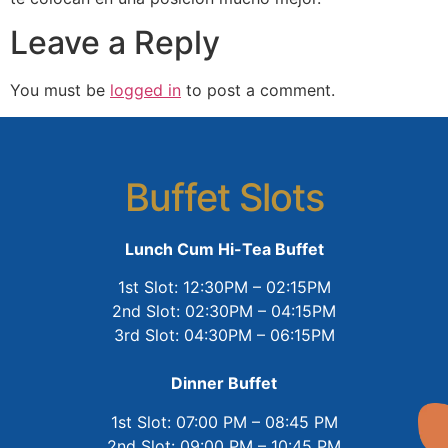
Leave a Reply
You must be
logged in
to post a comment.
Buffet Slots
Lunch Cum Hi-Tea Buffet
1st Slot: 12:30PM – 02:15PM
2nd Slot: 02:30PM – 04:15PM
3rd Slot: 04:30PM – 06:15PM
Dinner Buffet
1st Slot: 07:00 PM – 08:45 PM
2nd Slot: 09:00 PM – 10:45 PM