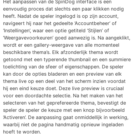
Het aanpassen van de SpinDog interface is een
eenvoudig proces dat slechts een paar klikken nodig
heeft. Nadat de speler ingelogd is op zijn account,
navigeert hij naar het gedeelte ‘Accountbeheer’ of
‘Instellingen’, waar een optie getiteld ‘Stijlen’ of
‘Weergavevoorkeuren’ goed aanwezig is. Na aangeklikt,
wordt er een gallery-weergave van alle momenteel
beschikbare thema’s. Elk afzonderlijk thema wordt
getoond met een typerende thumbnail en een summiere
toelichting van de sfeer of eigenschappen. De speler
kan door de opties bladeren en een preview van elk
thema live op een deel van het scherm inzien voordat
hij een eind keuze doet. Deze live preview is cruciaal
voor een doordachte selectie. Na het maken van het
selecteren van het geprefereerde thema, bevestigt de
speler de speler de keuze met een knop bijvoorbeeld
‘Activeren’. De aanpassing gaat onmiddellijk in werking,
waarbij niet de pagina handmatig opnieuw ingeladen
hoeft te worden.