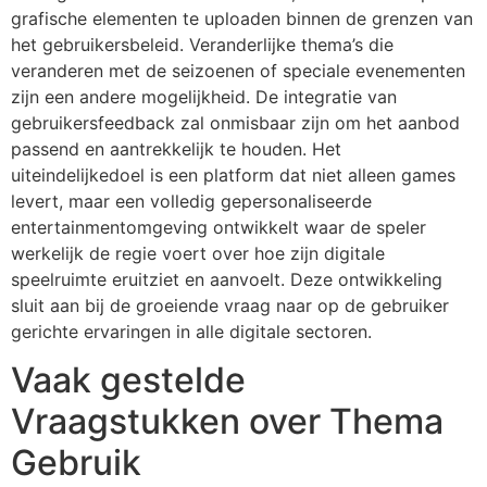
grafische elementen te uploaden binnen de grenzen van
het gebruikersbeleid. Veranderlijke thema’s die
veranderen met de seizoenen of speciale evenementen
zijn een andere mogelijkheid. De integratie van
gebruikersfeedback zal onmisbaar zijn om het aanbod
passend en aantrekkelijk te houden. Het
uiteindelijkedoel is een platform dat niet alleen games
levert, maar een volledig gepersonaliseerde
entertainmentomgeving ontwikkelt waar de speler
werkelijk de regie voert over hoe zijn digitale
speelruimte eruitziet en aanvoelt. Deze ontwikkeling
sluit aan bij de groeiende vraag naar op de gebruiker
gerichte ervaringen in alle digitale sectoren.
Vaak gestelde
Vraagstukken over Thema
Gebruik