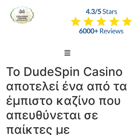
Το DudeSpin Casino
αποτελεί ένα από τα
έμπιστο καζίνο που
απευθύνεται σε
παίκτες με