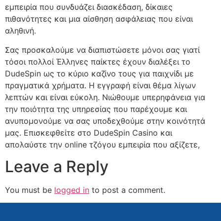
εμπειρία που συνδυάζει διασκέδαση, δίκαιες
πιθανότητες και μια αίσθηση ασφάλειας που είναι
αληθινή.
Σας προσκαλούμε να διαπιστώσετε μόνοι σας γιατί
τόσοι πολλοί Έλληνες παίκτες έχουν διαλέξει το
DudeSpin ως το κύριο καζίνο τους για παιχνίδι με
πραγματικά χρήματα. Η εγγραφή είναι θέμα λίγων
λεπτών και είναι εύκολη. Νιώθουμε υπερηφάνεια για
την ποιότητα της υπηρεσίας που παρέχουμε και
ανυπομονούμε να σας υποδεχθούμε στην κοινότητά
μας. Επισκεφθείτε στο DudeSpin Casino και
απολαύστε την online τζόγου εμπειρία που αξίζετε,
Leave a Reply
You must be
logged in
to post a comment.