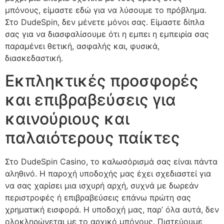
μπόνους, είμαστε εδώ για να λύσουμε το πρόβλημα.
Στο DudeSpin, δεν μένετε μόνοι σας. Είμαστε δίπλα
σας για να διασφαλίσουμε ότι η εμπει η εμπειρία σας
παραμένει θετική, ασφαλής και, φυσικά,
διασκεδαστική.
Εκπληκτικές προσφορές
και επιβραβεύσεις για
καινούριους και
παλαιότερους παίκτες
Στο DudeSpin Casino, το καλωσόρισμά σας είναι πάντα
αληθινό. Η παροχή υποδοχής μας έχει σχεδιαστεί για
να σας χαρίσει μια ισχυρή αρχή, συχνά με δωρεάν
περιστροφές ή επιβραβεύσεις επάνω πρώτη σας
χρηματική εισφορά. Η υποδοχή μας, παρ’ όλα αυτά, δεν
ολοκληρώνεται με το αρχικό μπόνους. Πιστεύουμε