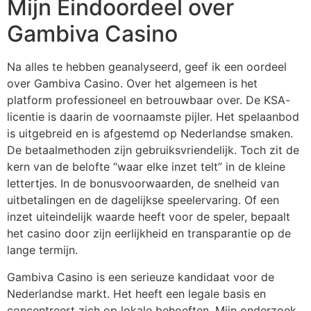
Mijn Eindoordeel over
Gambiva Casino
Na alles te hebben geanalyseerd, geef ik een oordeel
over Gambiva Casino. Over het algemeen is het
platform professioneel en betrouwbaar over. De KSA-
licentie is daarin de voornaamste pijler. Het spelaanbod
is uitgebreid en is afgestemd op Nederlandse smaken.
De betaalmethoden zijn gebruiksvriendelijk. Toch zit de
kern van de belofte “waar elke inzet telt” in de kleine
lettertjes. In de bonusvoorwaarden, de snelheid van
uitbetalingen en de dagelijkse speelervaring. Of een
inzet uiteindelijk waarde heeft voor de speler, bepaalt
het casino door zijn eerlijkheid en transparantie op de
lange termijn.
Gambiva Casino is een serieuze kandidaat voor de
Nederlandse markt. Het heeft een legale basis en
concentreert zich op lokale behoeften. Mijn onderzoek