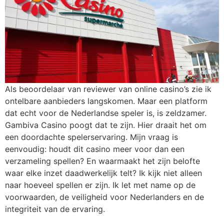
Als beoordelaar van reviewer van online casino’s zie ik
ontelbare aanbieders langskomen. Maar een platform
dat echt voor de Nederlandse speler is, is zeldzamer.
Gambiva Casino poogt dat te zijn. Hier draait het om
een doordachte spelerservaring. Mijn vraag is
eenvoudig: houdt dit casino meer voor dan een
verzameling spellen? En waarmaakt het zijn belofte
waar elke inzet daadwerkelijk telt? Ik kijk niet alleen
naar hoeveel spellen er zijn. Ik let met name op de
voorwaarden, de veiligheid voor Nederlanders en de
integriteit van de ervaring.