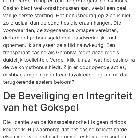
is om verder te kijken dan de grote getallen. Gambiva
Casino biedt welkomstbonussen aan, veelal een deel
van je eerste storting. Het bonusbedrag op zich is niet
zo cruciaal dan de condities die eraan hangen. Die
voorwaarden, de zogenaamde omspeelvereisten,
dicteren of je bonusgeld ooit daadwerkelijk kunt
opnemen. Ik analyseer ze altijd nauwkeurig. Een
transparant casino als Gambiva moet deze regels
duidelijk toelichten. Verder kijk ik naar wat het casino na
de welkomstbonus biedt. Zijn er doorlopende acties,
cashback regelingen of een loyaliteitsprogramma dat
terugkerende spelers beloont?
De Beveiliging en Integriteit
van het Gokspel
Die licentie van de Kansspelautoriteit is geen zinloos
keurmerk. Hij waarborgt dat het casino naleeft harde
eisen voor spelersbescherming, rechtvaardig spel en