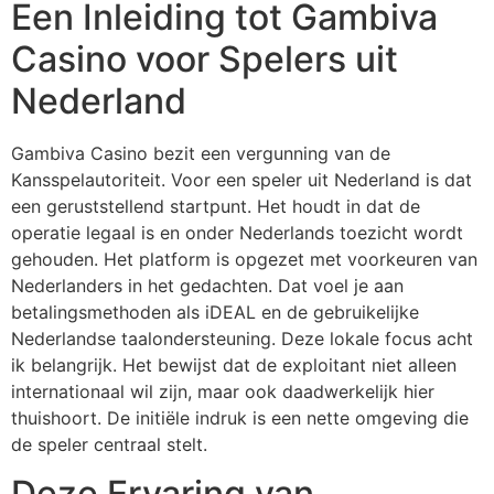
Een Inleiding tot Gambiva
Casino voor Spelers uit
Nederland
Gambiva Casino bezit een vergunning van de
Kansspelautoriteit. Voor een speler uit Nederland is dat
een geruststellend startpunt. Het houdt in dat de
operatie legaal is en onder Nederlands toezicht wordt
gehouden. Het platform is opgezet met voorkeuren van
Nederlanders in het gedachten. Dat voel je aan
betalingsmethoden als iDEAL en de gebruikelijke
Nederlandse taalondersteuning. Deze lokale focus acht
ik belangrijk. Het bewijst dat de exploitant niet alleen
internationaal wil zijn, maar ook daadwerkelijk hier
thuishoort. De initiële indruk is een nette omgeving die
de speler centraal stelt.
Deze Ervaring van