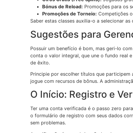
Bónus de Reload:
Promoções para os se
Promoções de Torneio:
Competições on
Saber estas classes auxilia-o a selecionar a
Sugestões para Gerenc
Possuir um benefício é bom, mas geri-lo com 
conta o valor integral, que une o fundo real 
de êxito.
Principie por escolher títulos que participe
jogue com recursos de bônus. A administração
O Início: Registro e Ve
Ter uma conta verificada é o passo zero par
o formulário de registro com seus dados cor
sem problemas.