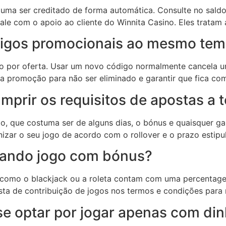
stuma ser creditado de forma automática. Consulte no sald
fale com o apoio ao cliente do Winnita Casino. Eles tratam
ódigos promocionais ao mesmo te
go por oferta. Usar um novo código normalmente cancela um
 promoção para não ser eliminado e garantir que fica com 
mprir os requisitos de apostas a
azo, que costuma ser de alguns dias, o bónus e quaisquer ga
izar o seu jogo de acordo com o rollover e o prazo estipu
quando jogo com bónus?
a como o blackjack ou a roleta contam com uma percentage
sta de contribuição de jogos nos termos e condições para r
e optar por jogar apenas com dinh