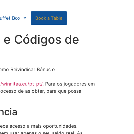
uffet Box
Book a Table
s e Códigos de
//winnitaa.eu/pt-pt/
. Para os jogadores em
rocesso de as obter, para que possa
ncia
ece acesso a mais oportunidades.
em usar apenas o seu saldo real. As