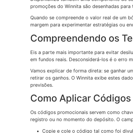
promoções do Winnita são desenhadas para t
Quando se compreende o valor real de um bó
margem para experimentar estratégias ou enco
Compreendendo os Ter
Eis a parte mais importante para evitar desi
em fundos reais. Desconsiderá-los é o erro 
Vamos explicar de forma direta: se ganhar u
retirar os ganhos. O Winnita exibe estes dad
previsões.
Como Aplicar Códigos
Os códigos promocionais servem como chaves 
registro ou no momento do depósito. O campo
Copie e cole o código tal como foi divul