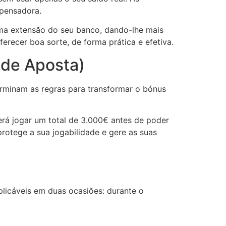
mpensadora.
ma extensão do seu banco, dando-lhe mais
erecer boa sorte, de forma prática e efetiva.
de Aposta)
terminam as regras para transformar o bónus
rá jogar um total de 3.000€ antes de poder
rotege a sua jogabilidade e gere as suas
licáveis em duas ocasiões: durante o