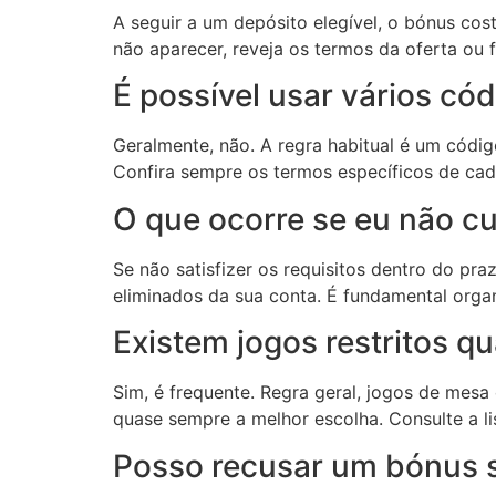
A seguir a um depósito elegível, o bónus co
não aparecer, reveja os termos da oferta ou 
É possível usar vários c
Geralmente, não. A regra habitual é um códi
Confira sempre os termos específicos de cada
O que ocorre se eu não cu
Se não satisfizer os requisitos dentro do pr
eliminados da sua conta. É fundamental organ
Existem jogos restritos 
Sim, é frequente. Regra geral, jogos de mes
quase sempre a melhor escolha. Consulte a li
Posso recusar um bónus s