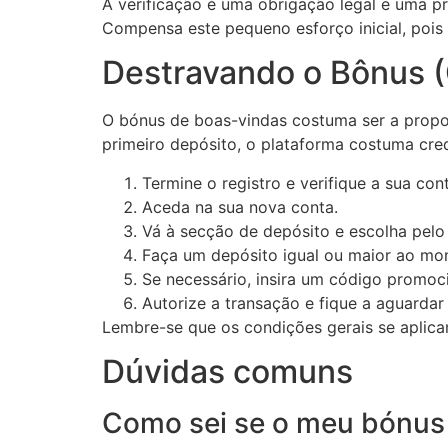
A verificação é uma obrigação legal e uma p
Compensa este pequeno esforço inicial, pois 
Destravando o Bônus (
O bónus de boas-vindas costuma ser a propost
primeiro depósito, o plataforma costuma cred
Termine o registro e verifique a sua con
Aceda na sua nova conta.
Vá à secção de depósito e escolha pel
Faça um depósito igual ou maior ao mon
Se necessário, insira um código promoc
Autorize a transação e fique a aguardar
Lembre-se que os condições gerais se aplic
Dúvidas comuns
Como sei se o meu bónus 