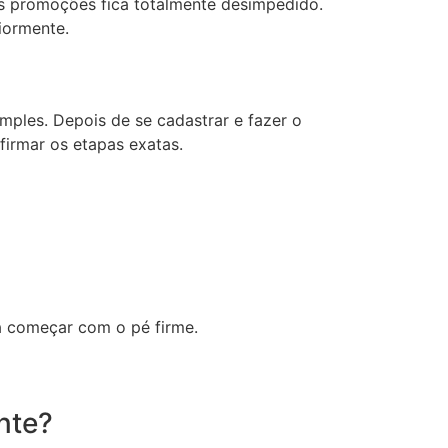
as promoções fica totalmente desimpedido.
iormente.
mples. Depois de se cadastrar e fazer o
firmar os etapas exatas.
a começar com o pé firme.
nte?