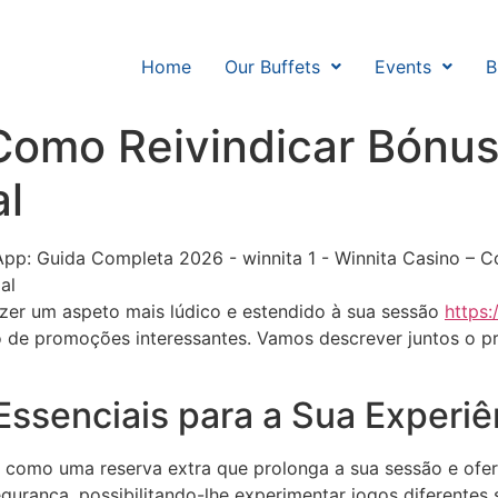
Home
Our Buffets
Events
B
 Como Reivindicar Bónu
al
zer um aspeto mais lúdico e estendido à sua sessão
https:
o de promoções interessantes. Vamos descrever juntos o p
Essenciais para a Sua Experiê
 como uma reserva extra que prolonga a sua sessão e ofer
rança, possibilitando-lhe experimentar jogos diferentes s