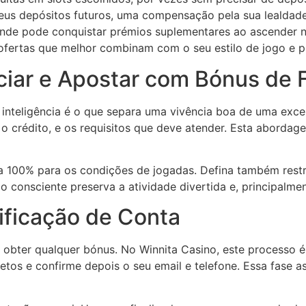
us depósitos futuros, uma compensação pela sua lealdade
de pode conquistar prémios suplementares ao ascender n
s ofertas que melhor combinam com o seu estilo de jogo e p
iar e Apostar com Bónus de 
inteligência é o que separa uma vivência boa de uma excep
e o crédito, e os requisitos que deve atender. Esta aborda
m a 100% para os condições de jogadas. Defina também restr
 consciente preserva a atividade divertida e, principalmen
rificação de Conta
a obter qualquer bónus. No Winnita Casino, este processo 
retos e confirme depois o seu email e telefone. Essa fase