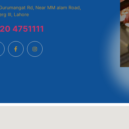
Gurumangat Rd, Near MM alam Road,
rg III, Lahore
20 4751111