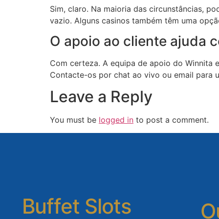
Sim, claro. Na maioria das circunstâncias, 
vazio. Alguns casinos também têm uma opção 
O apoio ao cliente ajuda
Com certeza. A equipa de apoio do Winnita e
Contacte-os por chat ao vivo ou email para u
Leave a Reply
You must be
logged in
to post a comment.
Buffet Slots
O