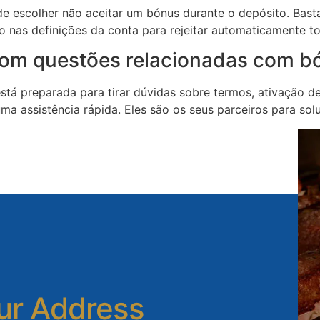
pode escolher não aceitar um bónus durante o depósito. Ba
nas definições da conta para rejeitar automaticamente to
 com questões relacionadas com b
stá preparada para tirar dúvidas sobre termos, ativação 
ma assistência rápida. Eles são os seus parceiros para sol
ur Address